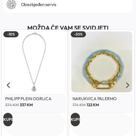
Obezbjeđen servis
MOŽDA ĆE VAM SE SVIDJETI
-10%
-30%
PHILIPP PLEIN OGRLICA
NARUKVICA PALERMO
374
KM
337
KM
174
KM
122
KM
KUPI
KUPI