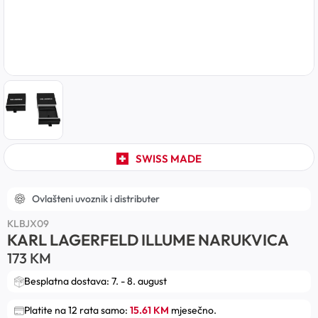
SWISS MADE
Ovlašteni uvoznik i distributer
KLBJX09
KARL LAGERFELD ILLUME NARUKVICA
173
KM
Besplatna dostava: 7. - 8. august
Platite na 12 rata samo:
15.61 KM
mjesečno.