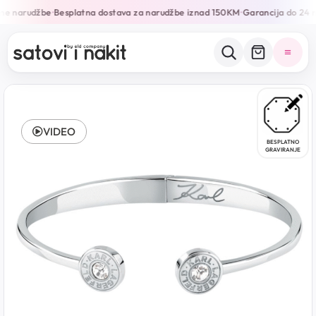
ne narudžbe
Besplatna dostava za narudžbe iznad 150KM
Garancija do 24 m
•
•
VIDEO
BESPLATNO
GRAVIRANJE