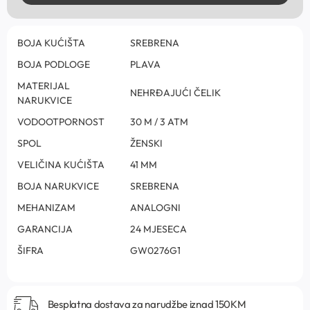
BOJA KUĆIŠTA
SREBRENA
BOJA PODLOGE
PLAVA
MATERIJAL
NEHRĐAJUĆI ČELIK
NARUKVICE
VODOOTPORNOST
30 M / 3 ATM
SPOL
ŽENSKI
VELIČINA KUĆIŠTA
41 MM
BOJA NARUKVICE
SREBRENA
MEHANIZAM
ANALOGNI
GARANCIJA
24 MJESECA
ŠIFRA
GW0276G1
Besplatna dostava za narudžbe iznad 150KM