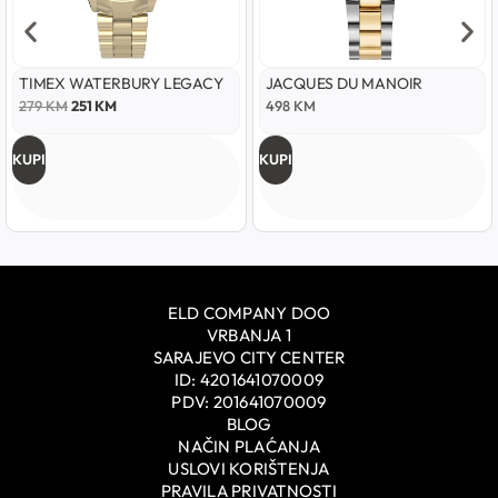
TIMEX WATERBURY LEGACY
JACQUES DU MANOIR
279
KM
251
KM
498
KM
KUPI
KUPI
ELD COMPANY DOO
VRBANJA 1
SARAJEVO CITY CENTER
ID: 4201641070009
PDV: 201641070009
BLOG
NAČIN PLAĆANJA
USLOVI KORIŠTENJA
PRAVILA PRIVATNOSTI