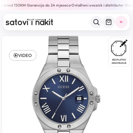
e iznad 150KM
Garancija do 24 mjeseca
Ovlašteni uvoznik i distributer
Onlin
•
•
•
VIDEO
BESPLATNO
GRAVIRANJE