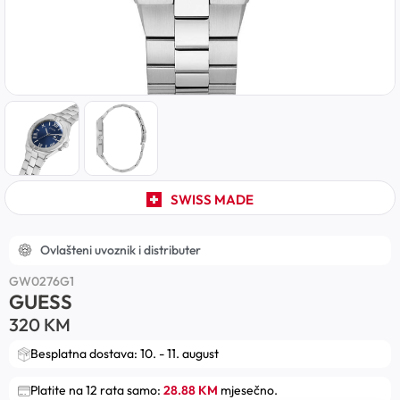
SWISS MADE
Ovlašteni uvoznik i distributer
GW0276G1
GUESS
320
KM
Besplatna dostava: 10. - 11. august
Platite na 12 rata samo:
28.88 KM
mjesečno.