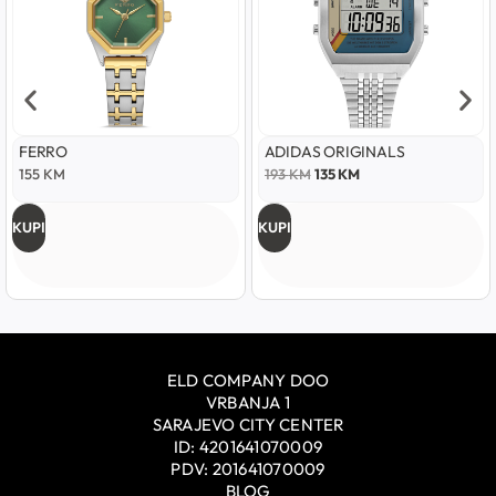
FERRO
ADIDAS ORIGINALS
155
KM
193
KM
135
KM
KUPI
KUPI
ELD COMPANY DOO
VRBANJA 1
SARAJEVO CITY CENTER
ID: 4201641070009
PDV: 201641070009
BLOG