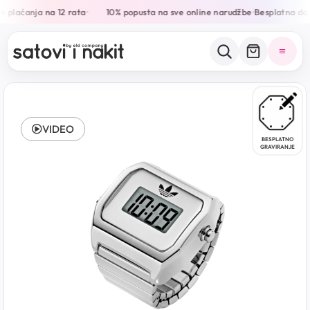
 plaćanja na 12 rata
10% popusta na sve online narudžbe
Besplatna dos
•
•
VIDEO
BESPLATNO
GRAVIRANJE