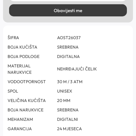
Obavijesti me
ŠIFRA
AOST26037
BOJA KUĆIŠTA
SREBRENA
BOJA PODLOGE
DIGITALNA
MATERIJAL
NEHRĐAJUĆI ČELIK
NARUKVICE
VODOOTPORNOST
30 M / 3 ATM
SPOL
UNISEX
VELIČINA KUĆIŠTA
20 MM
BOJA NARUKVICE
SREBRENA
MEHANIZAM
DIGITALNI
GARANCIJA
24 MJESECA