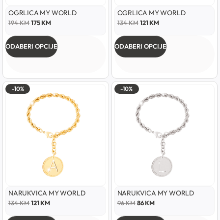
OGRLICA MY WORLD
OGRLICA MY WORLD
194
KM
175
KM
134
KM
121
KM
ODABERI OPCIJE
ODABERI OPCIJE
-10%
-10%
NARUKVICA MY WORLD
NARUKVICA MY WORLD
134
KM
121
KM
96
KM
86
KM