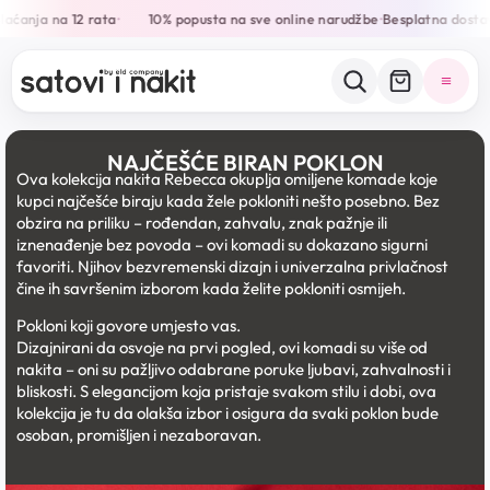
aćanja na 12 rata
10% popusta na sve online narudžbe
Besplatna dostav
•
•
NAJČEŠĆE BIRAN POKLON
Ova kolekcija nakita Rebecca okuplja omiljene komade koje
kupci najčešće biraju kada žele pokloniti nešto posebno. Bez
obzira na priliku – rođendan, zahvalu, znak pažnje ili
iznenađenje bez povoda – ovi komadi su dokazano sigurni
favoriti. Njihov bezvremenski dizajn i univerzalna privlačnost
čine ih savršenim izborom kada želite pokloniti osmijeh.
Pokloni koji govore umjesto vas.
Dizajnirani da osvoje na prvi pogled, ovi komadi su više od
nakita – oni su pažljivo odabrane poruke ljubavi, zahvalnosti i
bliskosti. S elegancijom koja pristaje svakom stilu i dobi, ova
kolekcija je tu da olakša izbor i osigura da svaki poklon bude
osoban, promišljen i nezaboravan.