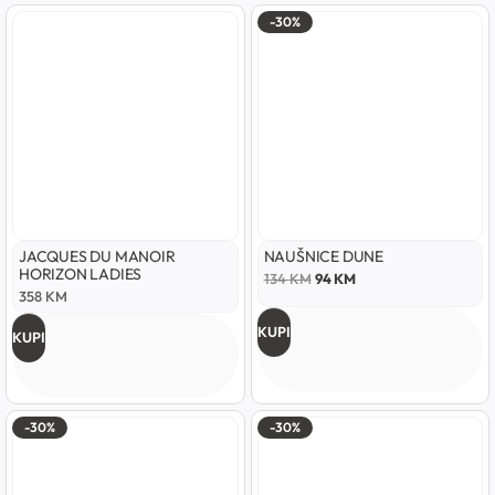
-30%
JACQUES DU MANOIR
NAUŠNICE DUNE
HORIZON LADIES
134
KM
94
KM
358
KM
KUPI
KUPI
-30%
-30%