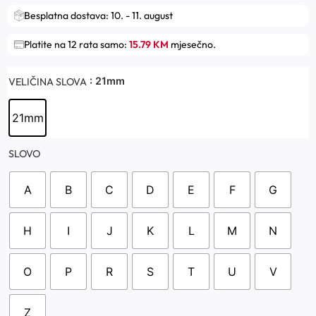
Besplatna dostava: 10. - 11. august
Platite na 12 rata samo:
15.79 KM
mjesečno.
: 21mm
VELIČINA SLOVA
21mm
SLOVO
A
B
C
D
E
F
G
H
I
J
K
L
M
N
O
P
R
S
T
U
V
Z