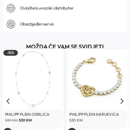
Ovlašteni uvoznik i distributer
Obezbjeđen servis
MOŽDA ĆE VAM SE SVIDJETI
-10%
PHILIPP PLEIN OGRLICA
PHILIPP PLEIN NARUKVICA
589
KM
530
KM
530
KM