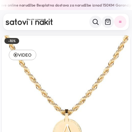
sve online narudžbe
Besplatna dostava za narudžbe iznad 150KM
Garancija
•
•
-10%
VIDEO