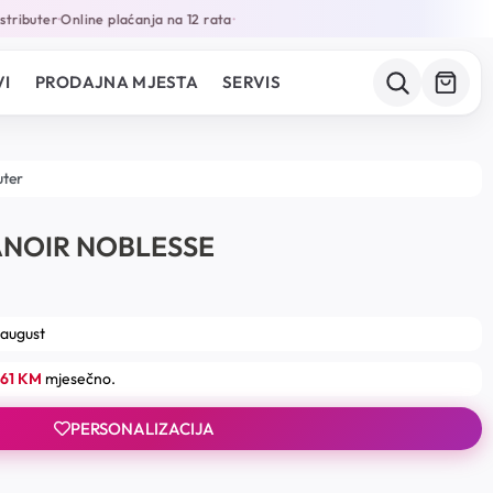
ributer
Online plaćanja na 12 rata
•
•
I
PRODAJNA MJESTA
SERVIS
uter
ANOIR NOBLESSE
 august
.61 KM
mjesečno.
PERSONALIZACIJA