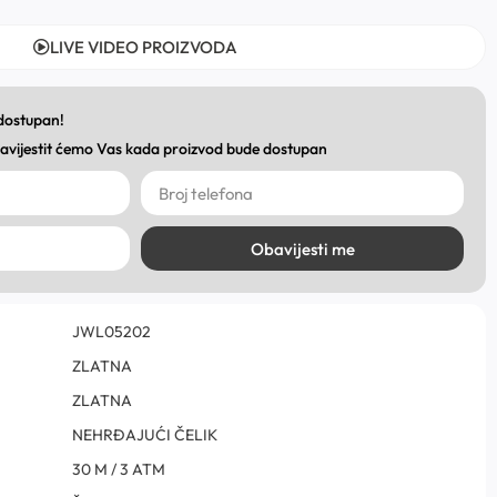
LIVE VIDEO PROIZVODA
 dostupan!
obavijestit ćemo Vas kada proizvod bude dostupan
Obavijesti me
JWL05202
ZLATNA
ZLATNA
NEHRĐAJUĆI ČELIK
30 M / 3 ATM