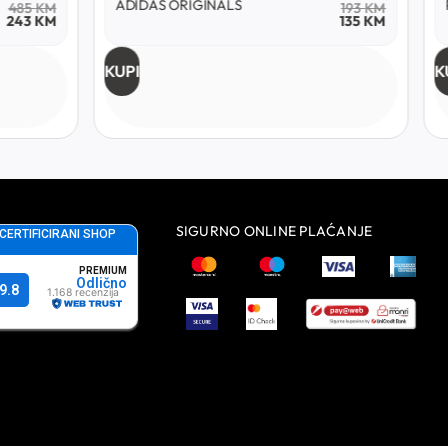
ADIDAS ORIGINALS
485
KM
193
KM
243
KM
135
KM
KUPI
K
SIGURNO ONLINE PLAĆANJE