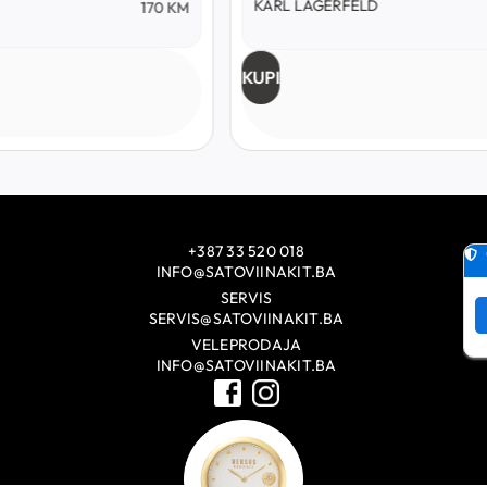
KARL LAGERFELD
170
KM
KUPI
+387 33 520 018
INFO@SATOVIINAKIT.BA
SERVIS
SERVIS@SATOVIINAKIT.BA
VELEPRODAJA
INFO@SATOVIINAKIT.BA