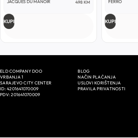
JACQUES DU MANOIR
FERRO
498
KM
KUPI
KUPI
ELD COMPANY DOO
BLOG
VRBANJA 1
NAČIN PLAĆANJA
SARAJEVO CITY CENTER
USLOVI KORIŠTENJA
ID: 4201641070009
PRAVILA PRIVATNOSTI
PDV: 201641070009