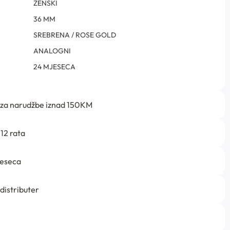
ŽENSKI
36 MM
SREBRENA / ROSE GOLD
ANALOGNI
24 MJESECA
 za narudžbe iznad 150KM
12 rata
jeseca
 distributer