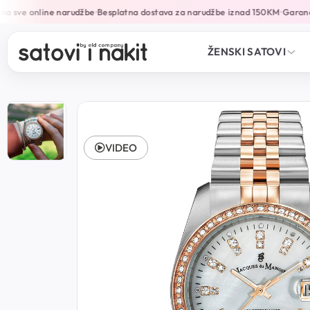
 sve online narudžbe
Besplatna dostava za narudžbe iznad 150KM
Garancij
•
•
ŽENSKI SATOVI
VIDEO