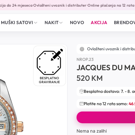
a do 24 mjeseca
Ovlašteni uvoznik i distributer
Online plaćanja na 12 rata
•
•
•
MUŠKI SATOVI
NAKIT
NOVO
AKCIJA
BRENDOV
Ovlašteni uvoznik i distrib
NROP.23
JACQUES DU MA
520
KM
BESPLATNO
GRAVIRANJE
Besplatna dostava: 7. - 8. 
Platite na 12 rata samo:
46
Nema na zalihi