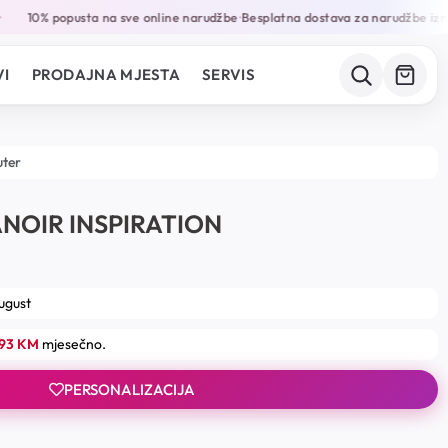
10% popusta na sve online narudžbe
Besplatna dostava za narudžbe izna
•
I
PRODAJNA MJESTA
SERVIS
uter
NOIR INSPIRATION
august
.93 KM
mjesečno.
PERSONALIZACIJA