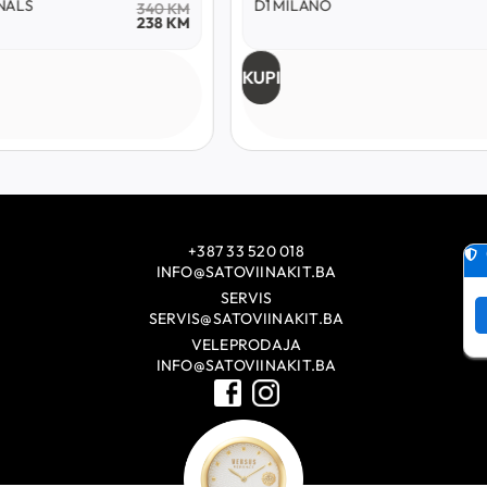
ADIDAS
750
KM
450
KM
KUPI
+387 33 520 018
INFO@SATOVIINAKIT.BA
SERVIS
SERVIS@SATOVIINAKIT.BA
VELEPRODAJA
INFO@SATOVIINAKIT.BA