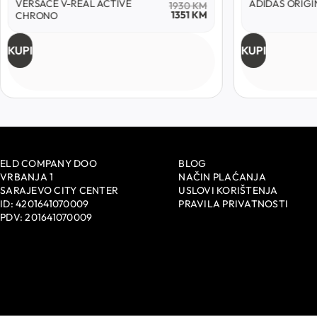
ADIDAS ORIGINALS
D1 MILANO
340
KM
238
KM
KUPI
KUPI
ELD COMPANY DOO
BLOG
VRBANJA 1
NAČIN PLAĆANJA
SARAJEVO CITY CENTER
USLOVI KORIŠTENJA
ID: 4201641070009
PRAVILA PRIVATNOSTI
PDV: 201641070009