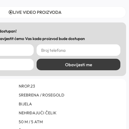
LIVE VIDEO PROIZVODA
 dostupan!
obavijestit ćemo Vas kada proizvod bude dostupan
Obavijesti me
NROP.23
SREBRENA / ROSEGOLD
BIJELA
NEHRĐAJUĆI ČELIK
50 M / 5 ATM