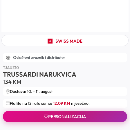
SWISS MADE
Ovlašteni uvoznik i distributer
TJAXZ10
TRUSSARDI NARUKVICA
134
KM
Dostava: 10. - 11. august
Platite na 12 rata samo:
12.09 KM
mjesečno.
PERSONALIZACIJA