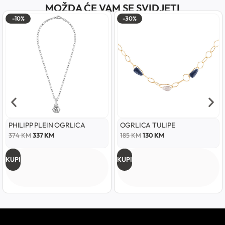
MOŽDA ĆE VAM SE SVIDJETI
-10%
-30%
PHILIPP PLEIN OGRLICA
OGRLICA TULIPE
374
KM
337
KM
185
KM
130
KM
KUPI
KUPI