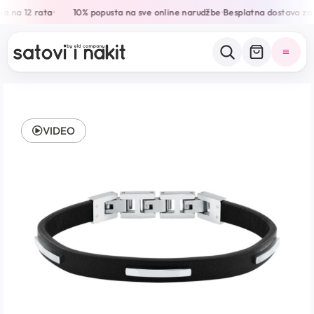
a na 12 rata
10% popusta na sve online narudžbe
Besplatna dostava za
•
•
VIDEO