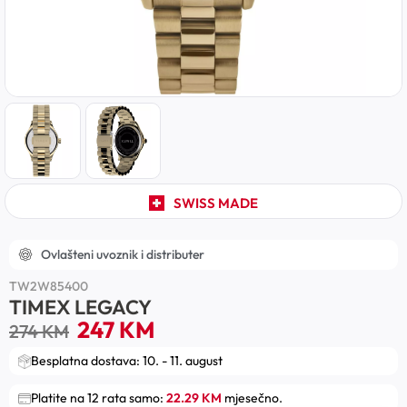
SWISS MADE
Ovlašteni uvoznik i distributer
TW2W85400
TIMEX LEGACY
247
KM
274
KM
Besplatna dostava: 10. - 11. august
Platite na 12 rata samo:
22.29 KM
mjesečno.