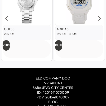
GUESS
ADIDAS
255
KM
169
KM
118
KM
KUPI
KUPI
ELD COMPANY DOO
VRBANJA 1
SARAJEVO CITY CENTER
ID: 4201641070009
PDV: 201641070009
BLOG