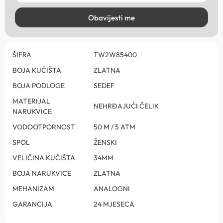
Obavijesti me
ŠIFRA
TW2W85400
BOJA KUĆIŠTA
ZLATNA
BOJA PODLOGE
SEDEF
MATERIJAL
NEHRĐAJUĆI ČELIK
NARUKVICE
VODOOTPORNOST
50 M / 5 ATM
SPOL
ŽENSKI
VELIČINA KUĆIŠTA
34MM
BOJA NARUKVICE
ZLATNA
MEHANIZAM
ANALOGNI
GARANCIJA
24 MJESECA