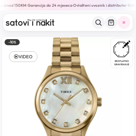
e iznad 150KM
Garancija do 24 mjeseca
Ovlašteni uvoznik i distributer
Onlin
•
•
•
-10%
VIDEO
BESPLATNO
GRAVIRANJE