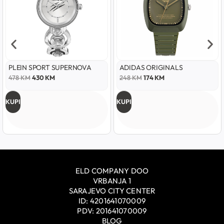
PLEIN SPORT SUPERNOVA
ADIDAS ORIGINALS
478
KM
430
KM
248
KM
174
KM
KUPI
KUPI
ELD COMPANY DOO
VRBANJA 1
SARAJEVO CITY CENTER
ID: 4201641070009
PDV: 201641070009
BLOG