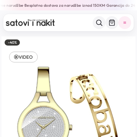
ine narudžbe
Besplatna dostava za narudžbe iznad 150KM
Garancija do 24 
•
•
-40%
VIDEO