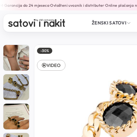
Garancija do 24 mjeseca
Ovlašteni uvoznik i distributer
Online plaćanja na 
•
•
•
ŽENSKI SATOVI
-30%
VIDEO