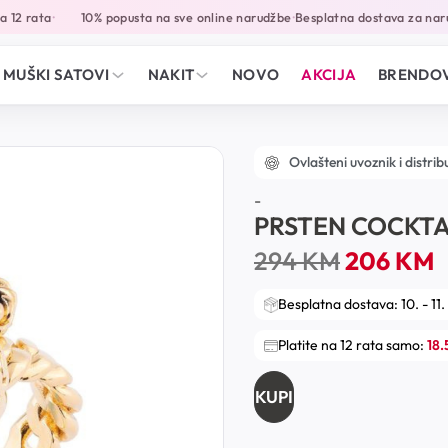
12 rata
10% popusta na sve online narudžbe
Besplatna dostava za naru
•
•
MUŠKI SATOVI
NAKIT
NOVO
AKCIJA
BRENDOV
Ovlašteni uvoznik i distrib
-
PRSTEN COCKTA
294
KM
206
KM
Besplatna dostava: 10. - 11.
Platite na 12 rata samo:
18
KUPI