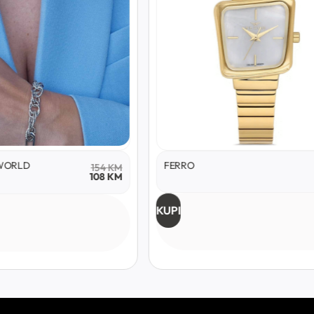
WORLD
FERRO
154
KM
108
KM
KUPI