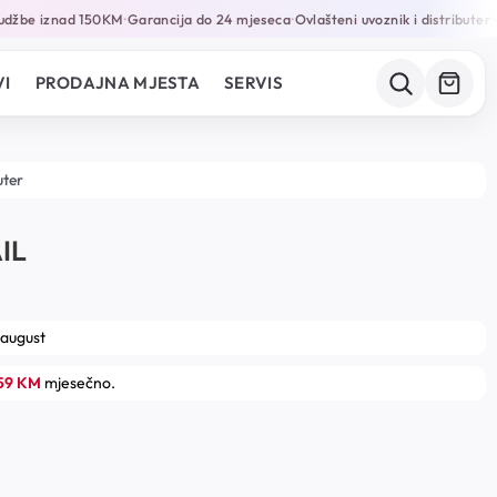
džbe iznad 150KM
Garancija do 24 mjeseca
Ovlašteni uvoznik i distributer
On
•
•
•
I
PRODAJNA MJESTA
SERVIS
uter
IL
 august
.59 KM
mjesečno.