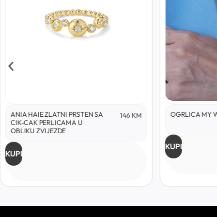
ANIA HAIE ZLATNI PRSTEN SA
OGRLICA MY 
146
KM
CIK-CAK PERLICAMA U
OBLIKU ZVIJEZDE
KUPI
KUPI