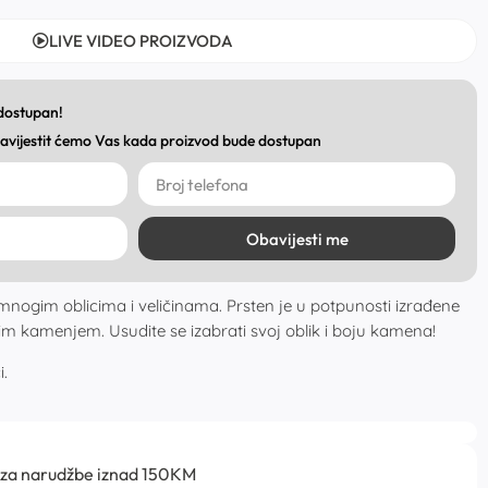
LIVE VIDEO PROIZVODA
 dostupan!
obavijestit ćemo Vas kada proizvod bude dostupan
Obavijesti me
mnogim oblicima i veličinama. Prsten je u potpunosti izrađene
im kamenjem. Usudite se izabrati svoj oblik i boju kamena!
i.
 za narudžbe iznad 150KM