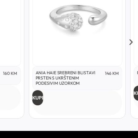
ANIA HAIE SREBRENI BLISTAVI
160
KM
146
KM
PRSTEN S UKRŠTENIM
PODESIVIM UZORKOM
K
KUPI