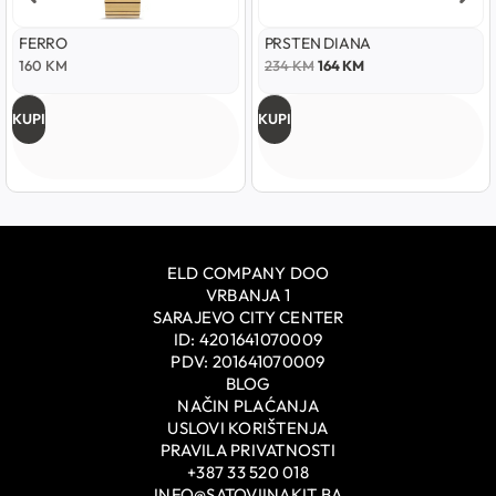
FERRO
PRSTEN DIANA
160
KM
234
KM
164
KM
KUPI
KUPI
ELD COMPANY DOO
VRBANJA 1
SARAJEVO CITY CENTER
ID: 4201641070009
PDV: 201641070009
BLOG
NAČIN PLAĆANJA
USLOVI KORIŠTENJA
PRAVILA PRIVATNOSTI
+387 33 520 018
INFO@SATOVIINAKIT.BA