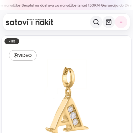
ne narudžbe
Besplatna dostava za narudžbe iznad 150KM
Garancija do 24 m
•
•
-11%
VIDEO