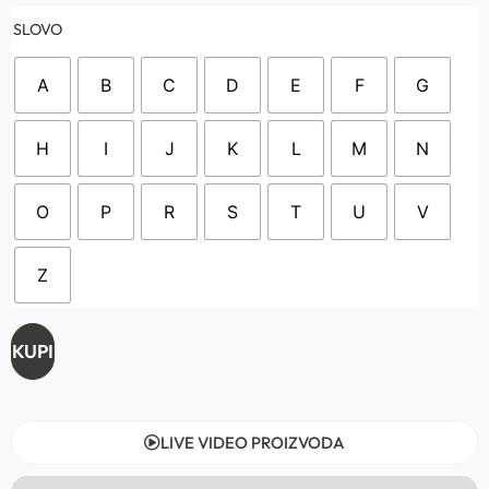
SLOVO
A
B
C
D
E
F
G
H
I
J
K
L
M
N
O
P
R
S
T
U
V
Z
KUPI
LIVE VIDEO PROIZVODA