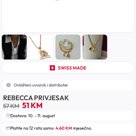
SWISS MADE
Ovlašteni uvoznik i distributer
REBECCA PRIVJESAK
51
KM
57
KM
Dostava: 10. - 11. august
Platite na 12 rata samo:
4.60 KM
mjesečno.