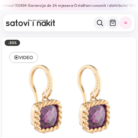
e iznad 150KM
Garancija do 24 mjeseca
Ovlašteni uvoznik i distributer
Onlin
•
•
•
-30%
VIDEO