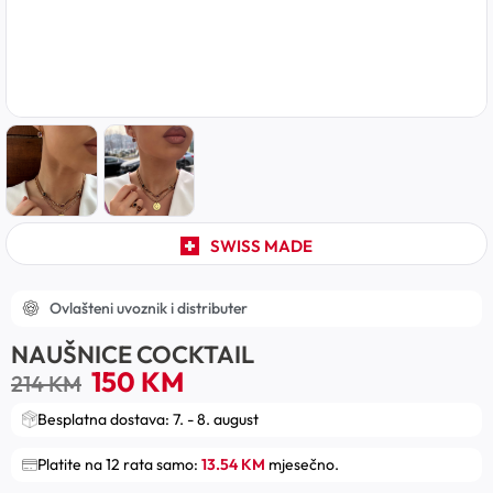
SWISS MADE
Ovlašteni uvoznik i distributer
NAUŠNICE COCKTAIL
150
KM
214
KM
Besplatna dostava: 7. - 8. august
Platite na 12 rata samo:
13.54 KM
mjesečno.