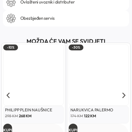
Ovlašteni uvoznik i distributer
Obezbjeđen servis
MOŽDA ĆE VAM SE SVIDJETI
-10%
-30%
PHILIPP PLEIN NAUŠNICE
NARUKVICA PALERMO
298
KM
268
KM
174
KM
122
KM
KUPI
KUPI