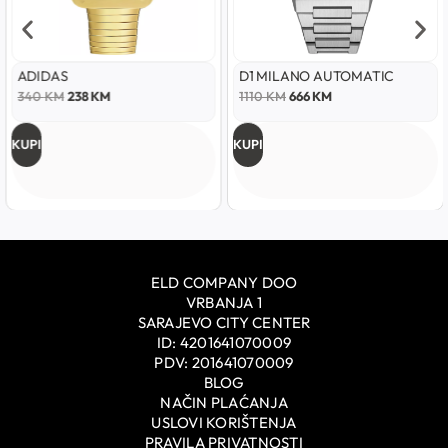
ADIDAS
D1 MILANO AUTOMATIC
340
KM
238
KM
1110
KM
666
KM
KUPI
KUPI
ELD COMPANY DOO
VRBANJA 1
SARAJEVO CITY CENTER
ID: 4201641070009
PDV: 201641070009
BLOG
NAČIN PLAĆANJA
USLOVI KORIŠTENJA
PRAVILA PRIVATNOSTI