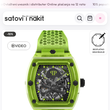
a
Ovlašteni uvoznik i distributer
Online plaćanja na 12 rata
10% popusta 
•
•
•
-10%
VIDEO
BESPLATNO
GRAVIRANJE