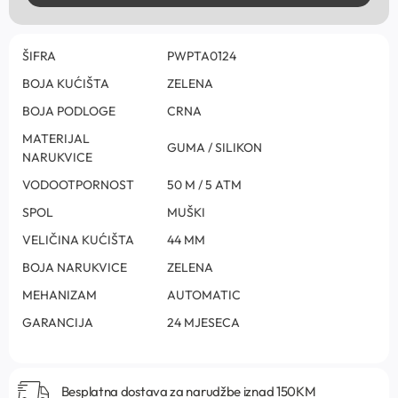
ŠIFRA
PWPTA0124
BOJA KUĆIŠTA
ZELENA
BOJA PODLOGE
CRNA
MATERIJAL
GUMA / SILIKON
NARUKVICE
VODOOTPORNOST
50 M / 5 ATM
SPOL
MUŠKI
VELIČINA KUĆIŠTA
44 MM
BOJA NARUKVICE
ZELENA
MEHANIZAM
AUTOMATIC
GARANCIJA
24 MJESECA
Besplatna dostava za narudžbe iznad 150KM