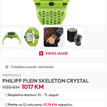
SWISS MADE
Ovlašteni uvoznik i distributer
PWPTA0124
PHILIPP PLEIN SKELETON CRYSTAL
1017
KM
1130
KM
Besplatna dostava: 10. - 11. august
Platite na 12 rata samo:
91.78 KM
mjesečno.