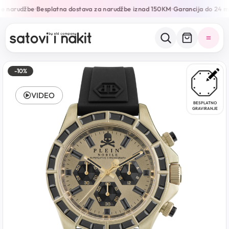
e narudžbe
Besplatna dostava za narudžbe iznad 150KM
Garancija do 24 mj
•
•
-10%
VIDEO
BESPLATNO
GRAVIRANJE