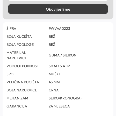
Obavijesti me
ŠIFRA
PWVAA0223
BOJA KUĆIŠTA
BEŽ
BOJA PODLOGE
BEŽ
MATERIJAL
GUMA / SILIKON
NARUKVICE
VODOOTPORNOST
50 M / 5 ATM
SPOL
MUŠKI
VELIČINA KUĆIŠTA
43 MM
BOJA NARUKVICE
CRNA
MEHANIZAM
SEIKO/KRONOGRAF
GARANCIJA
24 MJESECA