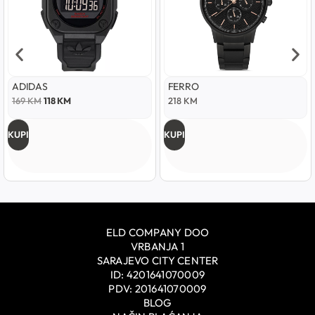
ADIDAS
FERRO
169
KM
118
KM
218
KM
KUPI
KUPI
ELD COMPANY DOO
VRBANJA 1
SARAJEVO CITY CENTER
ID: 4201641070009
PDV: 201641070009
BLOG