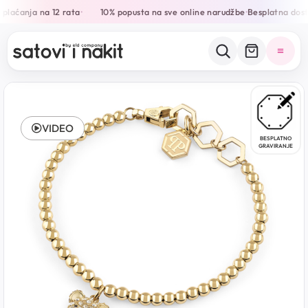
plaćanja na 12 rata
10% popusta na sve online narudžbe
Besplatna dost
•
•
VIDEO
BESPLATNO
GRAVIRANJE