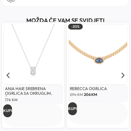
MOŽDA ĆE VAM SE SVIDJETI
-30%
ANIA HAIE SREBRENA
REBECCA OGRLICA
OGRLICA SA OKRUGLIM,
294
KM
206
KM
ŠUPLJIM PRIVJESKOM
174
KM
KUPI
KUPI