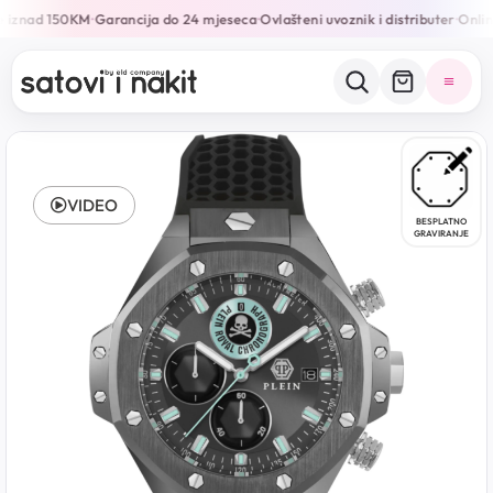
 iznad 150KM
Garancija do 24 mjeseca
Ovlašteni uvoznik i distributer
Online
•
•
•
VIDEO
BESPLATNO
GRAVIRANJE