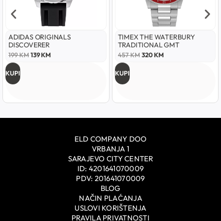
ADIDAS ORIGINALS
TIMEX THE WATERBURY
DISCOVERER
TRADITIONAL GMT
199
KM
139
KM
457
KM
320
KM
KUPI
KUPI
ELD COMPANY DOO
VRBANJA 1
SARAJEVO CITY CENTER
ID: 4201641070009
PDV: 201641070009
BLOG
NAČIN PLAĆANJA
USLOVI KORIŠTENJA
PRAVILA PRIVATNOSTI