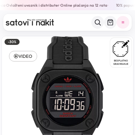
ca
Ovlašteni uvoznik i distributer
Online plaćanja na 12 rata
10% popusta
•
•
•
-30%
VIDEO
BESPLATNO
GRAVIRANJE