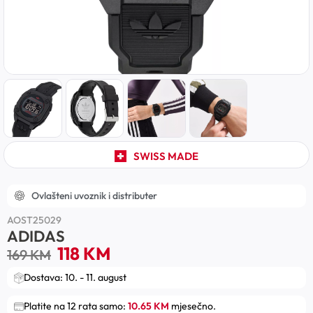
SWISS MADE
Ovlašteni uvoznik i distributer
AOST25029
ADIDAS
118
KM
169
KM
Dostava: 10. - 11. august
Platite na 12 rata samo:
10.65 KM
mjesečno.