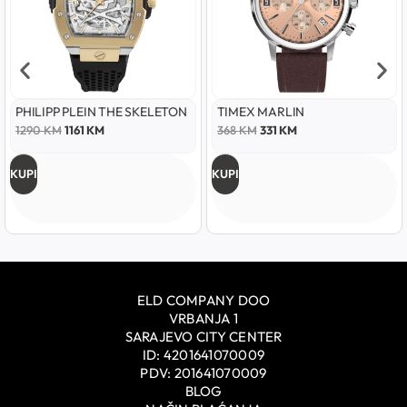
PHILIPP PLEIN THE SKELETON
TIMEX MARLIN
1290
KM
1161
KM
368
KM
331
KM
KUPI
KUPI
ELD COMPANY DOO
VRBANJA 1
SARAJEVO CITY CENTER
ID: 4201641070009
PDV: 201641070009
BLOG