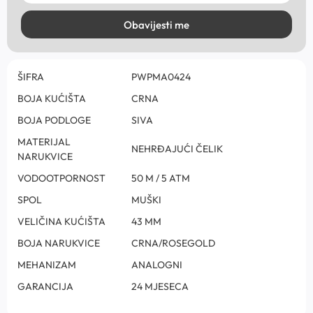
Obavijesti me
ŠIFRA
PWPMA0424
BOJA KUĆIŠTA
CRNA
BOJA PODLOGE
SIVA
MATERIJAL
NEHRĐAJUĆI ČELIK
NARUKVICE
VODOOTPORNOST
50 M / 5 ATM
SPOL
MUŠKI
VELIČINA KUĆIŠTA
43 MM
BOJA NARUKVICE
CRNA/ROSEGOLD
MEHANIZAM
ANALOGNI
GARANCIJA
24 MJESECA