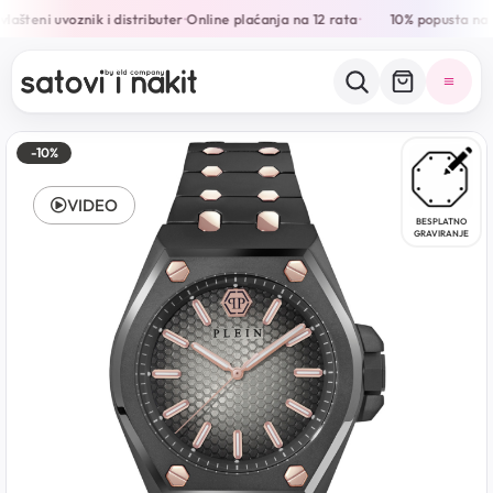
ašteni uvoznik i distributer
Online plaćanja na 12 rata
10% popusta na s
•
•
-10%
VIDEO
BESPLATNO
GRAVIRANJE