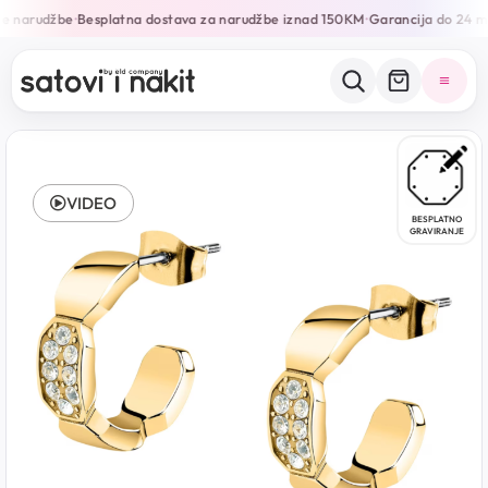
e narudžbe
Besplatna dostava za narudžbe iznad 150KM
Garancija do 24 mj
•
•
VIDEO
BESPLATNO
GRAVIRANJE