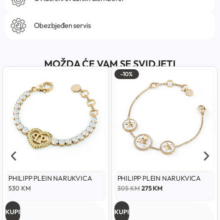
Obezbjeđen servis
MOŽDA ĆE VAM SE SVIDJETI
-10%
PHILIPP PLEIN NARUKVICA
PHILIPP PLEIN NARUKVICA
530
KM
305
KM
275
KM
KUPI
KUPI