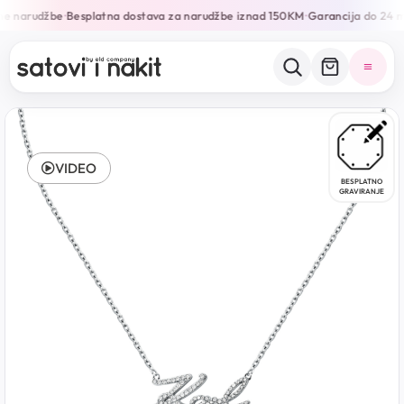
ne narudžbe
Besplatna dostava za narudžbe iznad 150KM
Garancija do 24 m
•
•
VIDEO
BESPLATNO
GRAVIRANJE