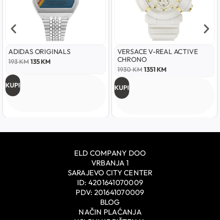
ADIDAS ORIGINALS
VERSACE V-REAL ACTIVE
CHRONO
193
KM
135
KM
1930
KM
1351
KM
KUPI
KUPI
ELD COMPANY DOO
VRBANJA 1
SARAJEVO CITY CENTER
ID: 4201641070009
PDV: 201641070009
BLOG
NAČIN PLAĆANJA