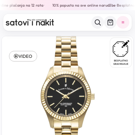
ine plaćanja na 12 rata
10% popusta na sve online narudžbe
Besplatna 
•
•
VIDEO
BESPLATNO
GRAVIRANJE