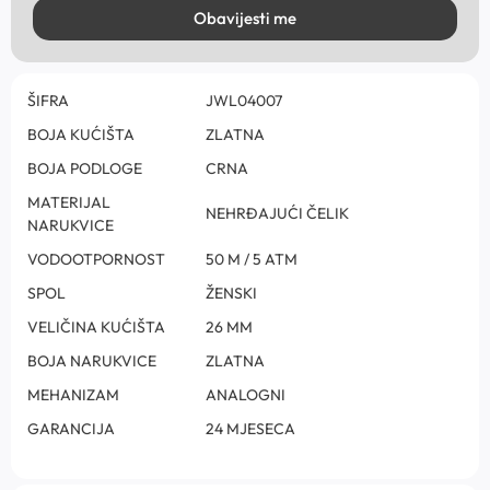
Obavijesti me
ŠIFRA
JWL04007
BOJA KUĆIŠTA
ZLATNA
BOJA PODLOGE
CRNA
MATERIJAL
NEHRĐAJUĆI ČELIK
NARUKVICE
VODOOTPORNOST
50 M / 5 ATM
SPOL
ŽENSKI
VELIČINA KUĆIŠTA
26 MM
BOJA NARUKVICE
ZLATNA
MEHANIZAM
ANALOGNI
GARANCIJA
24 MJESECA