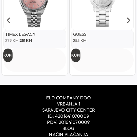
TIMEX LEGACY
GUESS
279
KM
251
KM
255
KM
KUPI
KUPI
ELD COMPANY DOO
VRBANJA 1
SARAJEVO CITY CENTER
ID: 4201641070009
PDV: 201641070009
BLOG
NAČIN PLAĆANJA