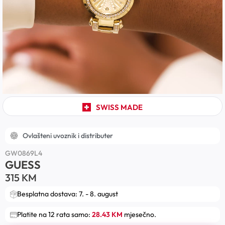
SWISS MADE
Ovlašteni uvoznik i distributer
GW0869L4
GUESS
315
KM
Besplatna dostava: 7. - 8. august
Platite na 12 rata samo:
28.43 KM
mjesečno.