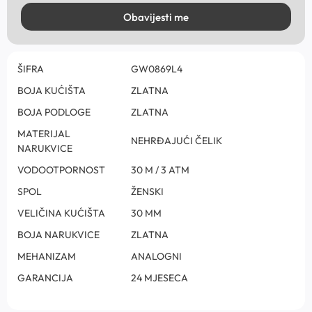
Obavijesti me
ŠIFRA
GW0869L4
BOJA KUĆIŠTA
ZLATNA
BOJA PODLOGE
ZLATNA
MATERIJAL
NEHRĐAJUĆI ČELIK
NARUKVICE
VODOOTPORNOST
30 M / 3 ATM
SPOL
ŽENSKI
VELIČINA KUĆIŠTA
30 MM
BOJA NARUKVICE
ZLATNA
MEHANIZAM
ANALOGNI
GARANCIJA
24 MJESECA