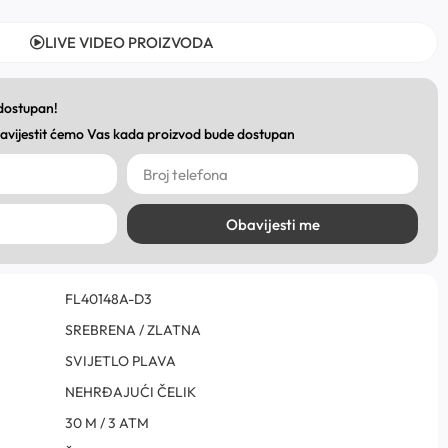
LIVE VIDEO PROIZVODA
 dostupan!
obavijestit ćemo Vas kada proizvod bude dostupan
Obavijesti me
FL40148A-D3
SREBRENA / ZLATNA
SVIJETLO PLAVA
NEHRĐAJUĆI ČELIK
30 M / 3 ATM