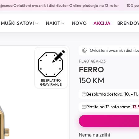
eseca
Ovlašteni uvoznik i distributer
Online plaćanja na 12 rata
10% popu
•
•
•
MUŠKI SATOVI
NAKIT
NOVO
AKCIJA
BRENDOV
Ovlašteni uvoznik i distrib
FL40148A-D3
FERRO
150
KM
BESPLATNO
GRAVIRANJE
Besplatna dostava: 10. - 11.
Platite na 12 rata samo:
13
Nema na zalihi