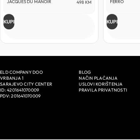
JACQUES DU MANOIR
FERRO
498
KM
KUPI
KUPI
ELD COMPANY DOO
BLOG
VRBANJA 1
NAČIN PLAĆANJA
SARAJEVO CITY CENTER
USLOVI KORIŠTENJA
ID: 4201641070009
PRAVILA PRIVATNOSTI
PDV: 201641070009