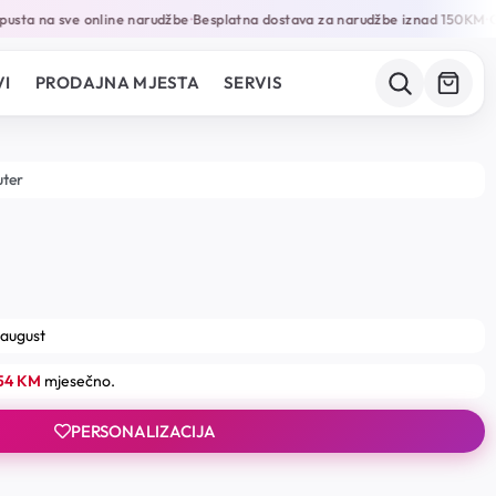
sta na sve online narudžbe
Besplatna dostava za narudžbe iznad 150KM
Ga
•
•
I
PRODAJNA MJESTA
SERVIS
uter
 august
.54 KM
mjesečno.
PERSONALIZACIJA