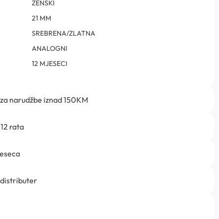
ŽENSKI
21 MM
SREBRENA/ZLATNA
ANALOGNI
12 MJESECI
 za narudžbe iznad 150KM
12 rata
jeseca
 distributer