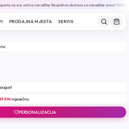
usta na sve online narudžbe
Besplatna dostava za narudžbe iznad 150KM
Ga
•
•
I
PRODAJNA MJESTA
SERVIS
uter
 august
.89 KM
mjesečno.
PERSONALIZACIJA