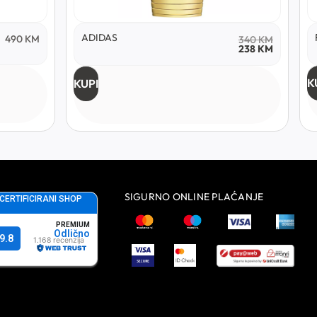
ADIDAS
490
KM
340
KM
238
KM
K
KUPI
SIGURNO ONLINE PLAĆANJE