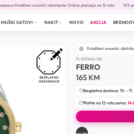
eseca
Ovlašteni uvoznik i distributer
Online plaćanja na 12 rata
10% pop
•
•
•
MUŠKI SATOVI
NAKIT
NOVO
AKCIJA
BRENDOV
Ovlašteni uvoznik i distrib
FL40146A-D6
FERRO
165
KM
BESPLATNO
GRAVIRANJE
Besplatna dostava: 10. - 11.
Platite na 12 rata samo:
14