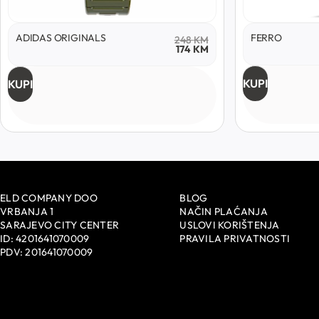
ADIDAS ORIGINALS
FERRO
248
KM
174
KM
KUPI
KUPI
ELD COMPANY DOO
BLOG
VRBANJA 1
NAČIN PLAĆANJA
SARAJEVO CITY CENTER
USLOVI KORIŠTENJA
ID: 4201641070009
PRAVILA PRIVATNOSTI
PDV: 201641070009