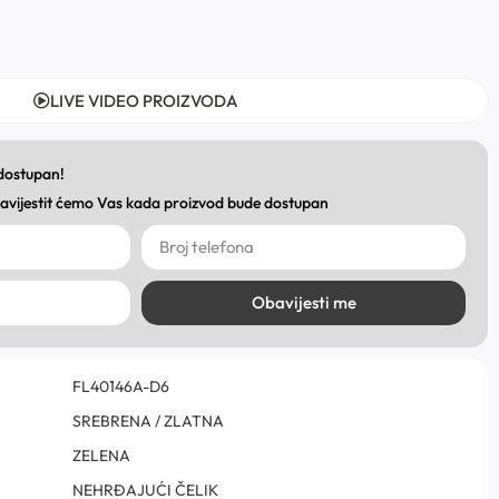
LIVE VIDEO PROIZVODA
 dostupan!
obavijestit ćemo Vas kada proizvod bude dostupan
Obavijesti me
FL40146A-D6
SREBRENA / ZLATNA
ZELENA
NEHRĐAJUĆI ČELIK