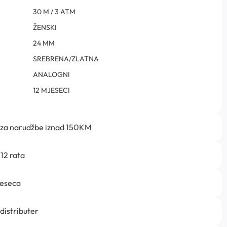
30 M / 3 ATM
ŽENSKI
24 MM
SREBRENA/ZLATNA
ANALOGNI
12 MJESECI
 za narudžbe iznad 150KM
12 rata
jeseca
 distributer