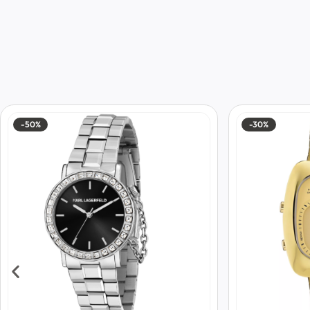
-50%
-30%