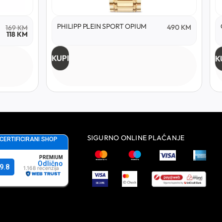
PHILIPP PLEIN SPORT OPIUM
490
KM
169
KM
118
KM
KUPI
K
SIGURNO ONLINE PLAĆANJE