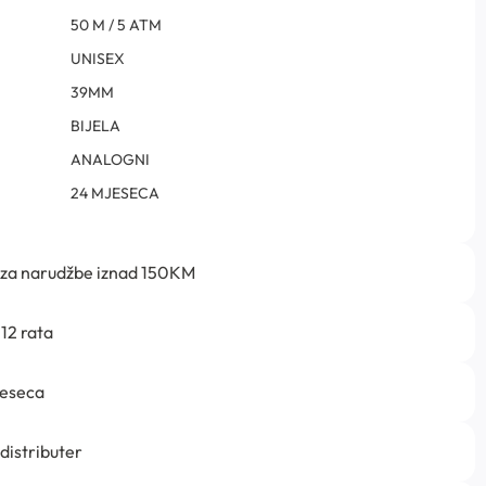
50 M / 5 ATM
UNISEX
39MM
BIJELA
ANALOGNI
24 MJESECA
 za narudžbe iznad 150KM
12 rata
jeseca
 distributer