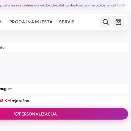
sta na sve online narudžbe
Besplatna dostava za narudžbe iznad 150KM
Ga
•
•
I
PRODAJNA MJESTA
SERVIS
uter
 august
.68 KM
mjesečno.
PERSONALIZACIJA