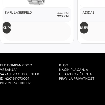
KARL LAGERFELD
ADIDAS
446
KM
223
KM
KUPI
KUPI
ELD COMPANY DOO
BLOG
VRBANJA 1
NAČIN PLAĆANJA
SARAJEVO CITY CENTER
USLOVI KORIŠTENJA
ID: 4201641070009
PRAVILA PRIVATNOSTI
PDV: 201641070009