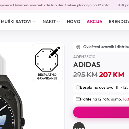
eseca
Ovlašteni uvoznik i distributer
Online plaćanja na 12 rata
10% popu
•
•
•
MUŠKI SATOVI
NAKIT
NOVO
AKCIJA
BRENDOV
Ovlašteni uvoznik i distrib
AOFH25010
ADIDAS
295
KM
207
KM
BESPLATNO
GRAVIRANJE
Besplatna dostava: 11. - 12.
Platite na 12 rata samo:
18