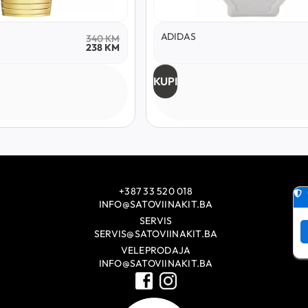
ADIDAS
340
KM
238
KM
KUPI
+387 33 520 018
INFO@SATOVIINAKIT.BA
SERVIS
SERVIS@SATOVIINAKIT.BA
VELEPRODAJA
INFO@SATOVIINAKIT.BA