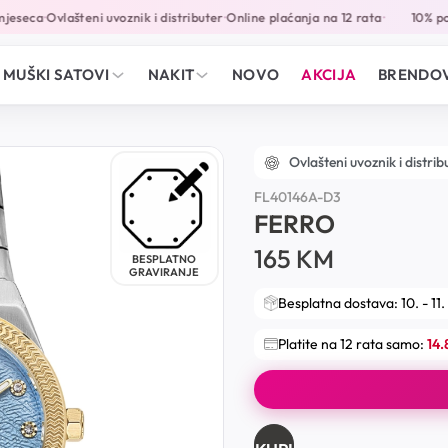
eseca
Ovlašteni uvoznik i distributer
Online plaćanja na 12 rata
10% popu
•
•
•
MUŠKI SATOVI
NAKIT
NOVO
AKCIJA
BRENDOV
Ovlašteni uvoznik i distrib
FL40146A-D3
FERRO
165
KM
BESPLATNO
GRAVIRANJE
Besplatna dostava: 10. - 11.
Platite na 12 rata samo:
14