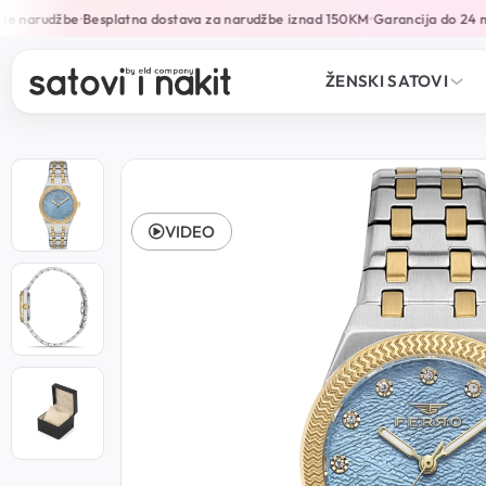
e narudžbe
Besplatna dostava za narudžbe iznad 150KM
Garancija do 24 mj
•
•
ŽENSKI SATOVI
VIDEO