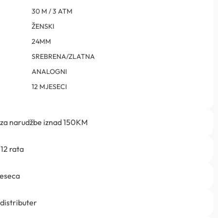
30 M / 3 ATM
ŽENSKI
24MM
SREBRENA/ZLATNA
ANALOGNI
12 MJESECI
 za narudžbe iznad 150KM
12 rata
jeseca
 distributer