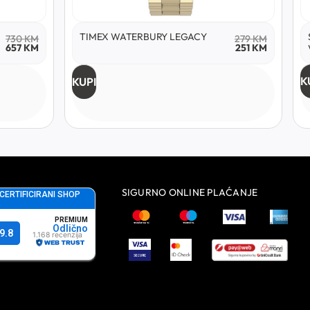
TIMEX WATERBURY LEGACY
730
KM
279
KM
657
KM
251
KM
K
KUPI
SIGURNO ONLINE PLAĆANJE