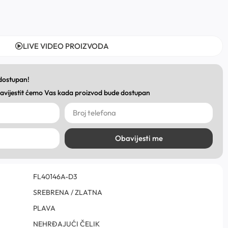
LIVE VIDEO PROIZVODA
 dostupan!
obavijestit ćemo Vas kada proizvod bude dostupan
Obavijesti me
FL40146A-D3
SREBRENA / ZLATNA
PLAVA
NEHRĐAJUĆI ČELIK