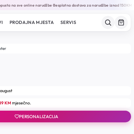
sta na sve online narudžbe
Besplatna dostava za narudžbe iznad 150KM
Ga
•
•
I
PRODAJNA MJESTA
SERVIS
uter
 august
.89 KM
mjesečno.
PERSONALIZACIJA