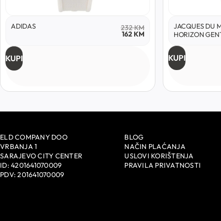
ADIDAS
JACQUES DU 
232
KM
162
KM
HORIZON GEN
KUPI
KUPI
ELD COMPANY DOO
BLOG
VRBANJA 1
NAČIN PLAĆANJA
SARAJEVO CITY CENTER
USLOVI KORIŠTENJA
ID: 4201641070009
PRAVILA PRIVATNOSTI
PDV: 201641070009