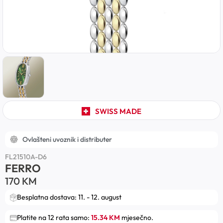
SWISS MADE
Ovlašteni uvoznik i distributer
FL21510A-D6
FERRO
170
KM
Besplatna dostava: 11. - 12. august
Platite na 12 rata samo:
15.34 KM
mjesečno.