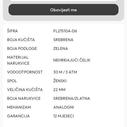
Obavijesti me
ŠIFRA
FL21510A-D6
BOJA KUĆIŠTA
SREBRENA
BOJA PODLOGE
ZELENA
MATERIJAL
NEHRĐAJUĆI ČELIK
NARUKVICE
VODOOTPORNOST
30 M / 3 ATM
SPOL
ŽENSKI
VELIČINA KUĆIŠTA
22 MM
BOJA NARUKVICE
SREBRENA/ZLATNA
MEHANIZAM
ANALOGNI
GARANCIJA
12 MJESECI