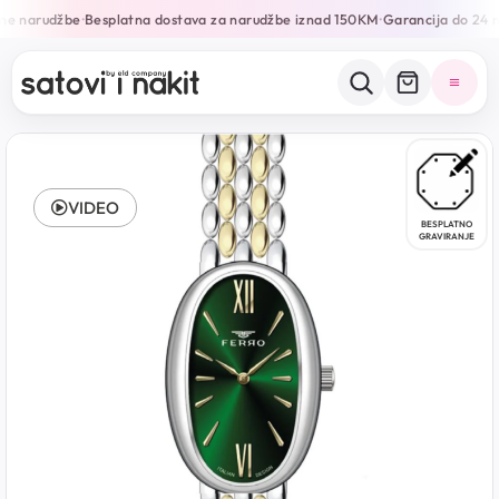
ne narudžbe
Besplatna dostava za narudžbe iznad 150KM
Garancija do 24 m
•
•
VIDEO
BESPLATNO
GRAVIRANJE