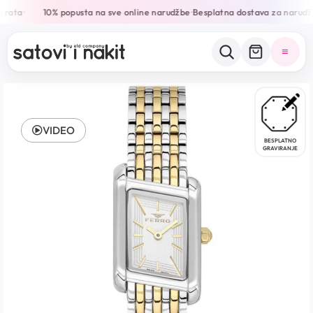
 rata
10% popusta na sve online narudžbe
Besplatna dostava za narudž
•
•
VIDEO
BESPLATNO
GRAVIRANJE