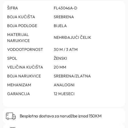
ŠIFRA
FL43046A-D
BOJA KUĆIŠTA
SREBRENA
BOJA PODLOGE
BIJELA
MATERIJAL
NEHRĐAJUĆI ČELIK
NARUKVICE
VODOOTPORNOST
30 M / 3 ATM
SPOL
ŽENSKI
VELIČINA KUĆIŠTA
20 MM
BOJA NARUKVICE
SREBRENA/ZLATNA
MEHANIZAM
ANALOGNI
GARANCIJA
12 MJESECI
Besplatna dostava za narudžbe iznad 150KM