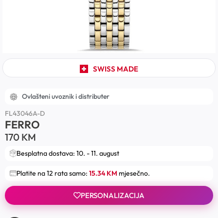
SWISS MADE
Ovlašteni uvoznik i distributer
FL43046A-D
FERRO
170
KM
Besplatna dostava: 10. - 11. august
Platite na 12 rata samo:
15.34 KM
mjesečno.
PERSONALIZACIJA