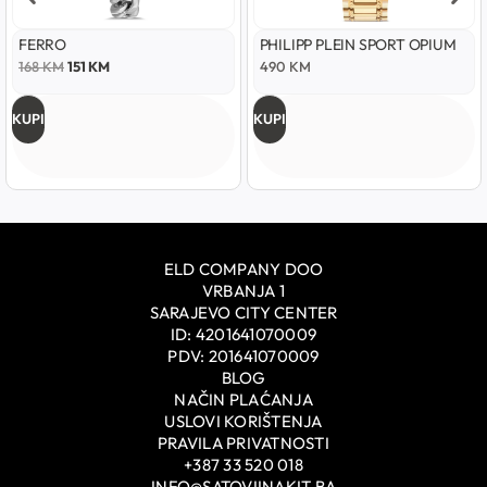
FERRO
PHILIPP PLEIN SPORT OPIUM
168
KM
151
KM
490
KM
KUPI
KUPI
ELD COMPANY DOO
VRBANJA 1
SARAJEVO CITY CENTER
ID: 4201641070009
PDV: 201641070009
BLOG
NAČIN PLAĆANJA
USLOVI KORIŠTENJA
PRAVILA PRIVATNOSTI
+387 33 520 018
INFO@SATOVIINAKIT.BA