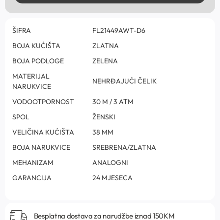
ŠIFRA
FL21449AWT-D6
BOJA KUĆIŠTA
ZLATNA
BOJA PODLOGE
ZELENA
MATERIJAL
NEHRĐAJUĆI ČELIK
NARUKVICE
VODOOTPORNOST
30 M / 3 ATM
SPOL
ŽENSKI
VELIČINA KUĆIŠTA
38 MM
BOJA NARUKVICE
SREBRENA/ZLATNA
MEHANIZAM
ANALOGNI
GARANCIJA
24 MJESECA
Besplatna dostava za narudžbe iznad 150KM