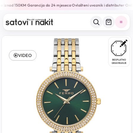
e iznad 150KM
Garancija do 24 mjeseca
Ovlašteni uvoznik i distributer
Onlin
•
•
•
VIDEO
BESPLATNO
GRAVIRANJE