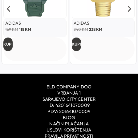
ADIDAS
ADIDAS
169
KM
118
KM
340
KM
238
KM
KUPI
KUPI
ELD COMPANY DOO
VRBANJA 1
SARAJEVO CITY CENTER
ID: 4201641070009
PDV: 201641070009
BLOG
NAČIN PLAĆANJA
USLOVI KORIŠTENJA
PRAVILA PRIVATNOSTI