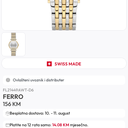
SWISS MADE
Ovlašteni uvoznik i distributer
FL21449AWT-D6
FERRO
156
KM
Besplatna dostava: 10. - 11. august
Platite na 12 rata samo:
14.08 KM
mjesečno.