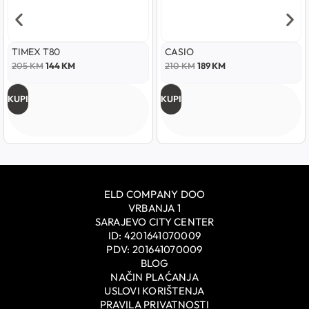
TIMEX T80
CASIO
205
KM
144
KM
210
KM
189
KM
KUPI
KUPI
ELD COMPANY DOO
VRBANJA 1
SARAJEVO CITY CENTER
ID: 4201641070009
PDV: 201641070009
BLOG
NAČIN PLAĆANJA
USLOVI KORIŠTENJA
PRAVILA PRIVATNOSTI