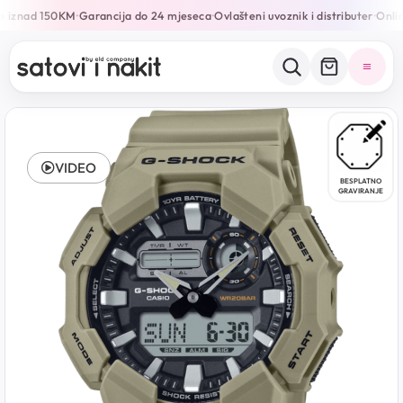
 iznad 150KM
Garancija do 24 mjeseca
Ovlašteni uvoznik i distributer
Online
•
•
•
VIDEO
BESPLATNO
GRAVIRANJE