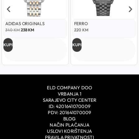
ADIDAS ORIGINALS
FERRO
340
KM
238
KM
220
KM
KUPI
KUPI
ELD COMPANY DOO
VRBANJA 1
SARAJEVO CITY CENTER
ID: 4201641070009
PDV: 201641070009
BLOG
NAČIN PLAĆANJA
USLOVI KORIŠTENJA
PRAVILA PRIVATNOSTI