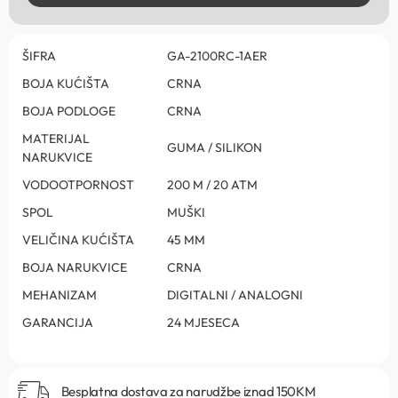
ŠIFRA
GA-2100RC-1AER
BOJA KUĆIŠTA
CRNA
BOJA PODLOGE
CRNA
MATERIJAL
GUMA / SILIKON
NARUKVICE
VODOOTPORNOST
200 M / 20 ATM
SPOL
MUŠKI
VELIČINA KUĆIŠTA
45 MM
BOJA NARUKVICE
CRNA
MEHANIZAM
DIGITALNI / ANALOGNI
GARANCIJA
24 MJESECA
Besplatna dostava za narudžbe iznad 150KM