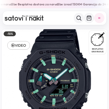
ne narudžbe
Besplatna dostava za narudžbe iznad 150KM
Garancija do 24 m
•
•
-10%
VIDEO
BESPLATNO
GRAVIRANJE