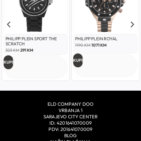
PHILIPP PLEIN SPORT THE
PHILIPP PLEIN ROYAL
SCRATCH
1190
KM
1071
KM
323
KM
291
KM
KUPI
KUPI
ELD COMPANY DOO
VRBANJA 1
SARAJEVO CITY CENTER
ID: 4201641070009
PDV: 201641070009
BLOG