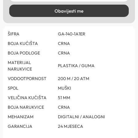
Obavijesti me
ŠIFRA
GA-140-1A1ER
BOJA KUĆIŠTA
CRNA
BOJA PODLOGE
CRNA
MATERIJAL
PLASTIKA / GUMA
NARUKVICE
VODOOTPORNOST
200 M / 20 ATM
SPOL
MUŠKI
VELIČINA KUĆIŠTA
51 MM
BOJA NARUKVICE
CRNA
MEHANIZAM
DIGITALNI / ANALOGNI
GARANCIJA
24 MJESECA