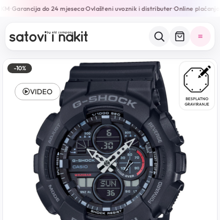
0KM
Garancija do 24 mjeseca
Ovlašteni uvoznik i distributer
Online plaćanja 
•
•
•
-10%
VIDEO
BESPLATNO
GRAVIRANJE