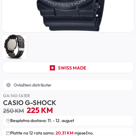
SWISS MADE
Ovlašteni distributer
GA-140-1A1ER
CASIO G-SHOCK
225
KM
250
KM
Besplatna dostava: 11. - 12. august
Platite na 12 rata samo:
20.31 KM
mjesečno.