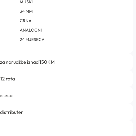
MUŠKI
34 MM
CRNA
ANALOGNI
24 MJESECA
 za narudžbe iznad 150KM
12 rata
jeseca
 distributer