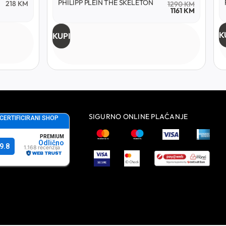
PHILIPP PLEIN THE SKELETON
218
KM
1290
KM
1161
KM
K
KUPI
SIGURNO ONLINE PLAĆANJE