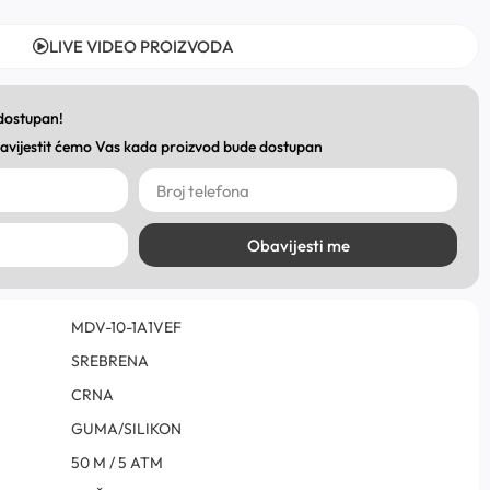
LIVE VIDEO PROIZVODA
 dostupan!
obavijestit ćemo Vas kada proizvod bude dostupan
Obavijesti me
MDV-10-1A1VEF
SREBRENA
CRNA
GUMA/SILIKON
50 M / 5 ATM