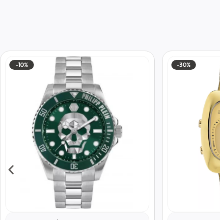
-10%
-30%