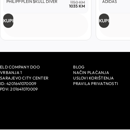
PHILIPP PLEIN $KULL DIVER
ADIDAS
1150
KM
1035
KM
KUPI
KUPI
ELD COMPANY DOO
BLOG
VRBANJA 1
NAČIN PLAĆANJA
SARAJEVO CITY CENTER
USLOVI KORIŠTENJA
ID: 4201641070009
PRAVILA PRIVATNOSTI
PDV: 201641070009