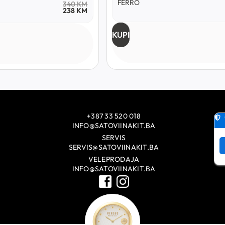
FERRO
340
KM
238
KM
KUPI
+387 33 520 018
INFO@SATOVIINAKIT.BA
SERVIS
SERVIS@SATOVIINAKIT.BA
VELEPRODAJA
INFO@SATOVIINAKIT.BA