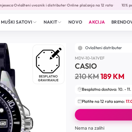
jeseca
Ovlašteni uvoznik i distributer
Online plaćanja na 12 rata
10% pop
•
•
•
MUŠKI SATOVI
NAKIT
NOVO
AKCIJA
BRENDOV
Ovlašteni distributer
MDV-10-1A1VEF
CASIO
210
KM
189
KM
BESPLATNO
GRAVIRANJE
Besplatna dostava: 10. - 11.
Platite na 12 rata samo:
17
Nema na zalihi