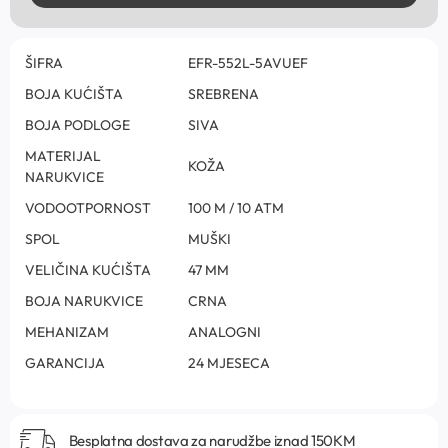
ŠIFRA
EFR-552L-5AVUEF
BOJA KUĆIŠTA
SREBRENA
BOJA PODLOGE
SIVA
MATERIJAL
KOŽA
NARUKVICE
VODOOTPORNOST
100 M / 10 ATM
SPOL
MUŠKI
VELIČINA KUĆIŠTA
47 MM
BOJA NARUKVICE
CRNA
MEHANIZAM
ANALOGNI
GARANCIJA
24 MJESECA
Besplatna dostava za narudžbe iznad 150KM