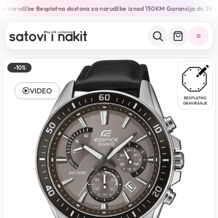
ne narudžbe
Besplatna dostava za narudžbe iznad 150KM
Garancija do 24 m
•
•
-10%
VIDEO
BESPLATNO
GRAVIRANJE