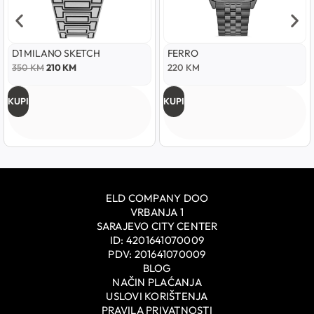
D1 MILANO SKETCH
FERRO
350
KM
210
KM
220
KM
KUPI
KUPI
ELD COMPANY DOO
VRBANJA 1
SARAJEVO CITY CENTER
ID: 4201641070009
PDV: 201641070009
BLOG
NAČIN PLAĆANJA
USLOVI KORIŠTENJA
PRAVILA PRIVATNOSTI