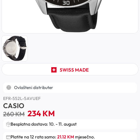
SWISS MADE
Ovlašteni distributer
EFR-552L-5AVUEF
CASIO
234
KM
260
KM
Besplatna dostava: 10. - 11. august
Platite na 12 rata samo:
21.12 KM
mjesečno.