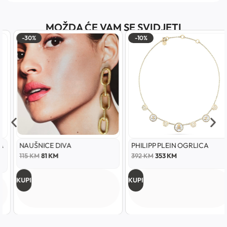
MOŽDA ĆE VAM SE SVIDJETI
-30%
-10%
NAUŠNICE DIVA
PHILIPP PLEIN OGRLICA
115
KM
81
KM
392
KM
353
KM
KUPI
KUPI