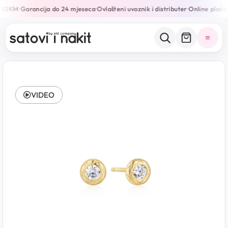
150KM
Garancija do 24 mjeseca
Ovlašteni uvoznik i distributer
Online plaćan
•
•
•
VIDEO