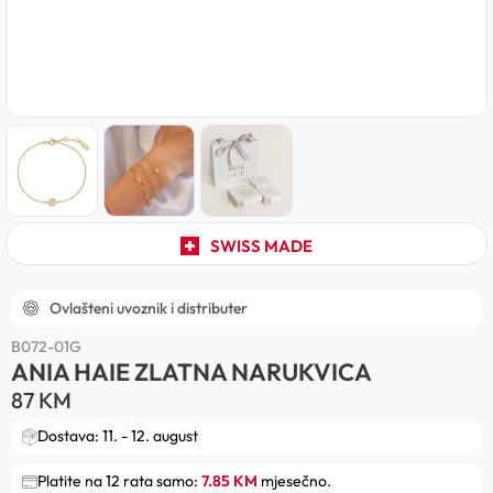
SWISS MADE
Ovlašteni uvoznik i distributer
B072-01G
ANIA HAIE ZLATNA NARUKVICA
87
KM
Dostava: 11. - 12. august
Platite na 12 rata samo:
7.85 KM
mjesečno.