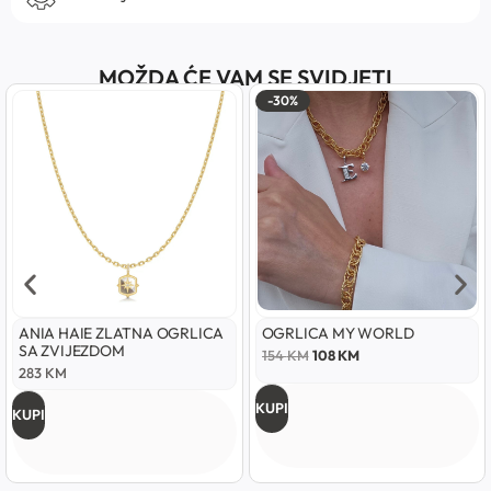
MOŽDA ĆE VAM SE SVIDJETI
-30%
ANIA HAIE ZLATNA OGRLICA
OGRLICA MY WORLD
SA ZVIJEZDOM
154
KM
108
KM
283
KM
KUPI
KUPI