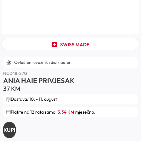
SWISS MADE
Ovlašteni uvoznik i distributer
NC048-27G
ANIA HAIE PRIVJESAK
37
KM
Dostava: 10. - 11. august
Platite na 12 rata samo:
3.34 KM
mjesečno.
KUPI