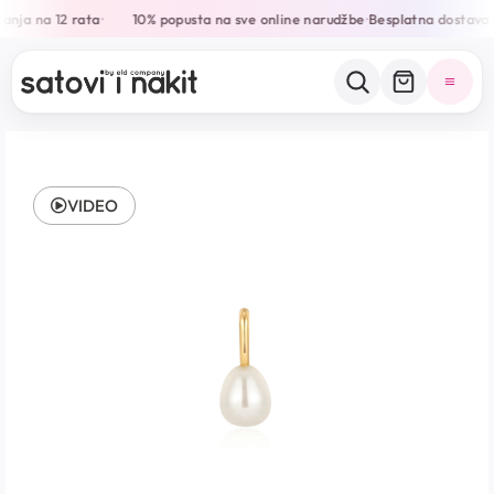
anja na 12 rata
10% popusta na sve online narudžbe
Besplatna dostava 
•
•
VIDEO