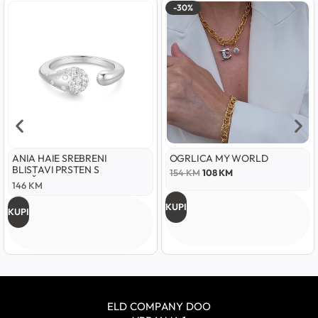
-30%
ANIA HAIE SREBRENI
OGRLICA MY WORLD
BLISTAVI PRSTEN S
154
KM
108
KM
UKRŠTENIM PODESIVIM
146
KM
UZORKOM
KUPI
KUPI
ELD COMPANY DOO