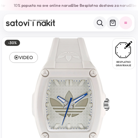
ta
10% popusta na sve online narudžbe
Besplatna dostava za narudžbe 
•
•
-30%
VIDEO
BESPLATNO
GRAVIRANJE