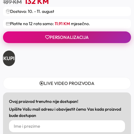
132
KM
189
KM
Dostava: 10. - 11. august
Platite na 12 rata samo:
11.91 KM
mjesečno.
PERSONALIZACIJA
KUPI
LIVE VIDEO PROIZVODA
Ovaj proizvod trenutno nije dostupan!
Upišite Vašu mail adresu i obavijestit ćemo Vas kada proizvod
bude dostupan