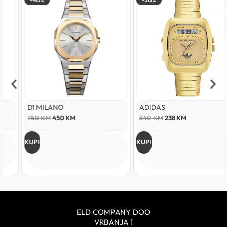
D1 MILANO
ADIDAS
750
KM
450
KM
340
KM
238
KM
KUPI
KUPI
ELD COMPANY DOO
VRBANJA 1