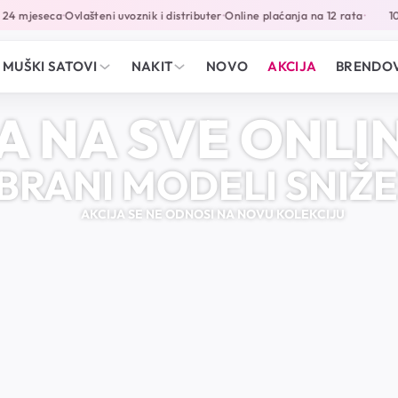
 mjeseca
Ovlašteni uvoznik i distributer
Online plaćanja na 12 rata
10% p
•
•
•
MUŠKI SATOVI
NAKIT
NOVO
AKCIJA
BRENDOV
A NA SVE ONL
RANI MODELI SNIŽE
AKCIJA SE NE ODNOSI NA NOVU KOLEKCIJU