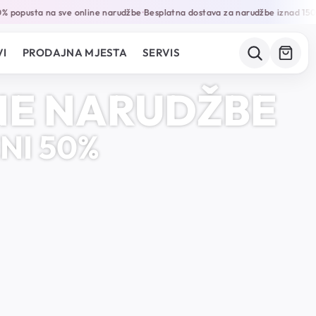
opusta na sve online narudžbe
Besplatna dostava za narudžbe iznad 150KM
•
I
PRODAJNA MJESTA
SERVIS
INE NARUDŽBE
NI 50%