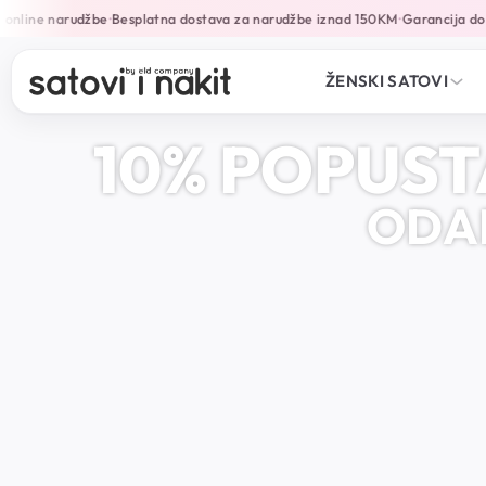
line narudžbe
Besplatna dostava za narudžbe iznad 150KM
Garancija do 24
•
•
ŽENSKI SATOVI
10% POPUST
ODAB