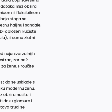
latna boja savršeno
dodataka. Bez obzira
umicom ili fleksibilnom
 boja stoga se
etnu haljinu i sandale.
-obloženi kućište
a), ili samo zlatni
od najuniverzalnijih
estran, zar ne?
za žene. Proučite
ost da se usklade s
vaku modernu ženu.
 obzira nosite li
ati dozu glamura i
atova trudi se