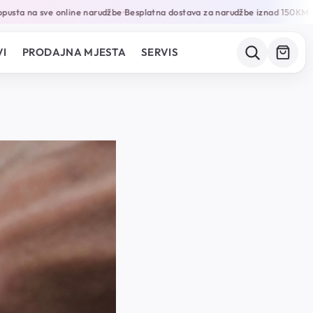
usta na sve online narudžbe
Besplatna dostava za narudžbe iznad 150KM
G
•
•
I
PRODAJNA MJESTA
SERVIS