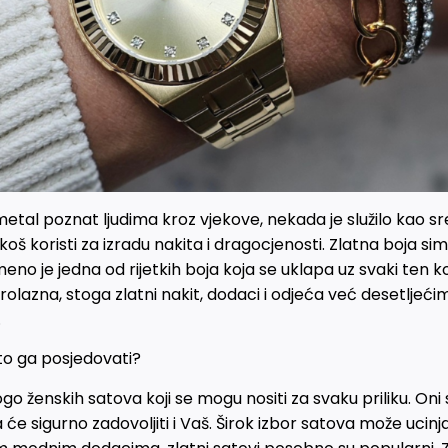
etal poznat ljudima kroz vjekove, nekada je služilo kao sr
š koristi za izradu nakita i dragocjenosti. Zlatna boja simb
no je jedna od rijetkih boja koja se uklapa uz svaki ten kož
rolazna, stoga zlatni nakit, dodaci i odjeća već desetljeć
.
̌to ga posjedovati?
nogo ženskih satova koji se mogu nositi za svaku priliku. On
a će sigurno zadovoljiti i Vaš. Širok izbor satova može ucinja