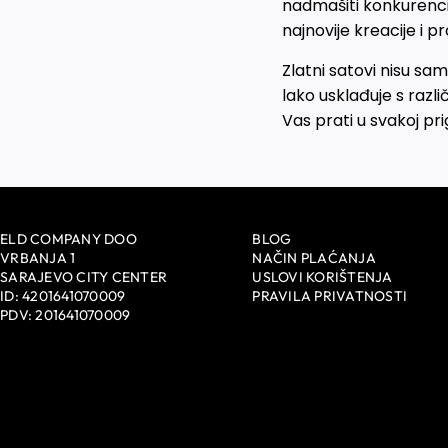
nadmašiti konkurencij
najnovije kreacije i pr
Zlatni satovi nisu sam
lako usklađuje s razli
Vas prati u svakoj prig
ELD COMPANY DOO
BLOG
VRBANJA 1
NAČIN PLAĆANJA
SARAJEVO CITY CENTER
USLOVI KORIŠTENJA
ID: 4201641070009
PRAVILA PRIVATNOSTI
PDV: 201641070009