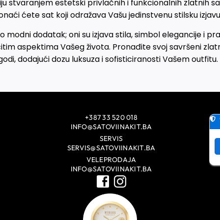
u stvaranjem estetski privlačnih i funkcionalnih zlatnih sa
onaći ćete sat koji odražava Vašu jedinstvenu stilsku izjavu
o modni dodatak; oni su izjava stila, simbol elegancije i pr
čitim aspektima Vašeg života. Pronađite svoj savršeni zlat
odi, dodajući dozu luksuza i sofisticiranosti Vašem outfitu.
+387 33 520 018
INFO@SATOVIINAKIT.BA
SERVIS
SERVIS@SATOVIINAKIT.BA
VELEPRODAJA
INFO@SATOVIINAKIT.BA