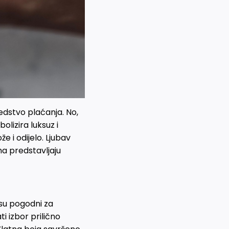
edstvo plaćanja. No,
olizira luksuz i
e i odijelo. Ljubav
ima predstavljaju
i su pogodni za
ti izbor prilično