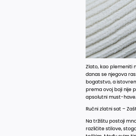
Zlato, kao plemeniti m
danas se njegova rasko
bogatstvo, a istovreme
prema ovoj boji nije p
apsolutni must-have
Ručni zlatni sat – Zas
Na tržištu postoji m
različite stilove, stog