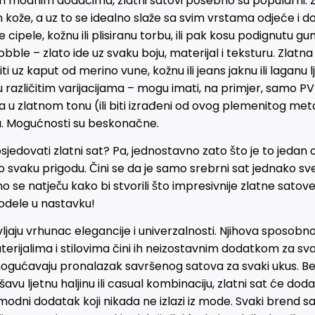
m modnim dodacima, zlatni satovi posebno su popularni. Z
n kože, a uz to se idealno slaže sa svim vrstama odjeće i 
ne cipele, kožnu ili plisiranu torbu, ili pak kosu podignutu g
bble – zlato ide uz svaku boju, materijal i teksturu. Zlatna
i uz kaput od merino vune, kožnu ili jeans jaknu ili laganu lj
 u različitim varijacijama – mogu imati, na primjer, samo PVD
a u zlatnom tonu (ili biti izrađeni od ovog plemenitog metal
a. Mogućnosti su beskonačne.
osjedovati zlatni sat? Pa, jednostavno zato što je to jedan 
svaku prigodu. Čini se da je samo srebrni sat jednako sv
 se natječu kako bi stvorili što impresivnije zlatne satove 
odele u nastavku!
vljaju vrhunac elegancije i univerzalnosti. Njihova sposobn
aterijalima i stilovima čini ih neizostavnim dodatkom za s
omogućavaju pronalazak savršenog satova za svaki ukus. Bez
šavu ljetnu haljinu ili casual kombinaciju, zlatni sat će dod
e modni dodatak koji nikada ne izlazi iz mode. Svaki brend s