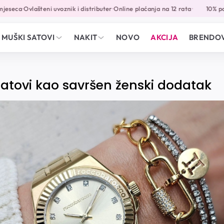
jeseca
Ovlašteni uvoznik i distributer
Online plaćanja na 12 rata
10% pop
•
•
•
MUŠKI SATOVI
NAKIT
NOVO
AKCIJA
BRENDOV
 satovi kao savršen ženski dodatak