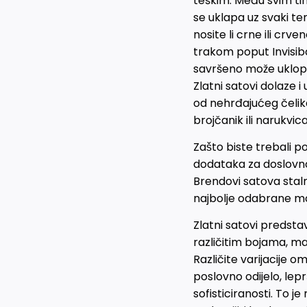
teškim. Među svim ti
se uklapa uz svaki te
nosite li crne ili crve
trakom poput Invisibo
savršeno može uklopit
Zlatni satovi dolaze i
od nehrđajućeg čelik
brojčanik ili narukvic
Zašto biste trebali p
dodataka za doslovno 
Brendovi satova stalno
najbolje odabrane m
Zlatni satovi predsta
različitim bojama, m
Različite varijacije 
poslovno odijelo, lepr
sofisticiranosti. To j