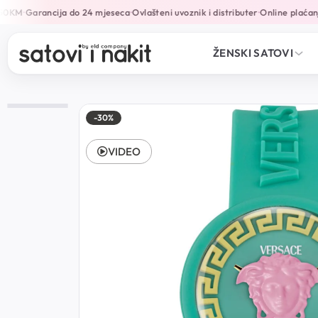
50KM
Garancija do 24 mjeseca
Ovlašteni uvoznik i distributer
Online plaćanja
•
•
•
ŽENSKI SATOVI
-30%
VIDEO