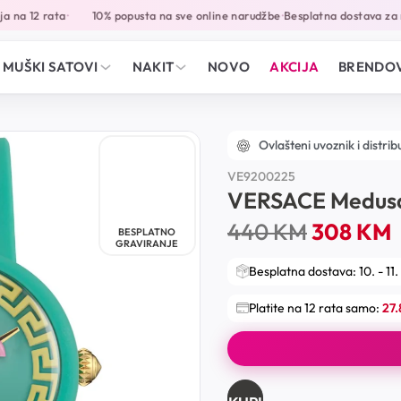
 na 12 rata
10% popusta na sve online narudžbe
Besplatna dostava za 
•
•
MUŠKI SATOVI
NAKIT
NOVO
AKCIJA
BRENDOV
Ovlašteni uvoznik i distrib
VE9200225
VERSACE Medusa
440
KM
308
KM
BESPLATNO
GRAVIRANJE
Besplatna dostava: 10. - 11.
Platite na 12 rata samo:
27