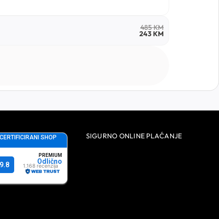
485
KM
243
KM
SIGURNO ONLINE PLAĆANJE