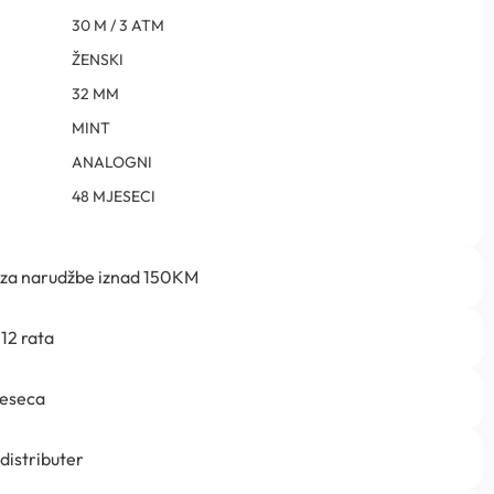
30 M / 3 ATM
ŽENSKI
32 MM
MINT
ANALOGNI
48 MJESECI
 za narudžbe iznad 150KM
12 rata
jeseca
 distributer