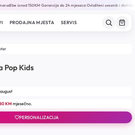
narudžbe iznad 150KM
Garancija do 24 mjeseca
Ovlašteni uvoznik i distribut
•
•
I
PRODAJNA MJESTA
SERVIS
uter
 Pop Kids
 august
.80 KM
mjesečno.
PERSONALIZACIJA