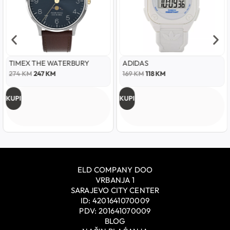
TIMEX THE WATERBURY
ADIDAS
274
KM
247
KM
169
KM
118
KM
KUPI
KUPI
ELD COMPANY DOO
VRBANJA 1
SARAJEVO CITY CENTER
ID: 4201641070009
PDV: 201641070009
BLOG