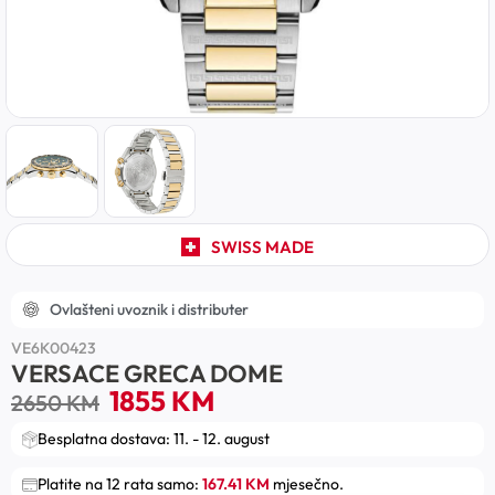
SWISS MADE
Ovlašteni uvoznik i distributer
VE6K00423
VERSACE GRECA DOME
1855
KM
2650
KM
Besplatna dostava: 11. - 12. august
Platite na 12 rata samo:
167.41 KM
mjesečno.