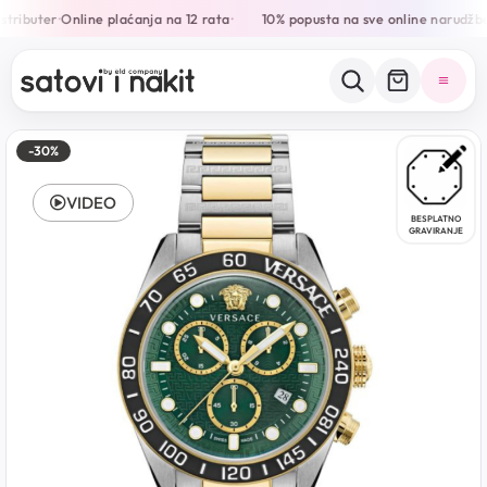
stributer
Online plaćanja na 12 rata
10% popusta na sve online narudžbe
•
•
-30%
VIDEO
BESPLATNO
GRAVIRANJE