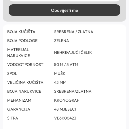
Obavijesti me
BOJA KUĆIŠTA
SREBRENA / ZLATNA
BOJA PODLOGE
ZELENA
MATERIJAL
NEHRĐAJUĆI ČELIK
NARUKVICE
VODOOTPORNOST
50 M / 5 ATM
SPOL
MUŠKI
VELIČINA KUĆIŠTA
43 MM
BOJA NARUKVICE
SREBRENA/ZLATNA
MEHANIZAM
KRONOGRAF
GARANCIJA
48 MJESECI
ŠIFRA
VE6K00423