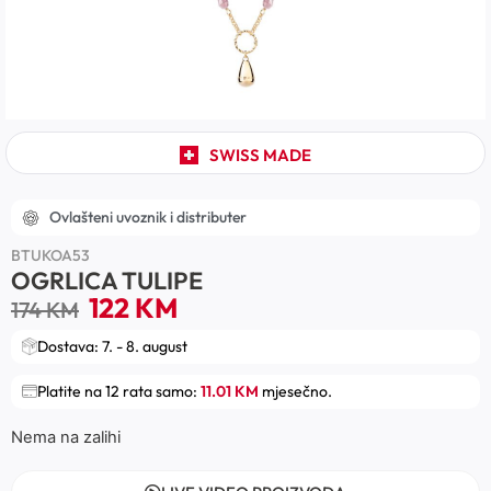
SWISS MADE
Ovlašteni uvoznik i distributer
BTUKOA53
OGRLICA TULIPE
122
KM
174
KM
Dostava: 7. - 8. august
Platite na 12 rata samo:
11.01 KM
mjesečno.
Nema na zalihi