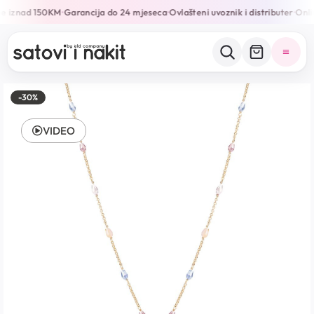
e iznad 150KM
Garancija do 24 mjeseca
Ovlašteni uvoznik i distributer
Onlin
•
•
•
-30%
VIDEO