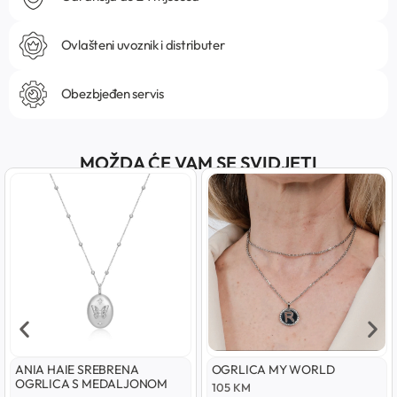
Ovlašteni uvoznik i distributer
Obezbjeđen servis
MOŽDA ĆE VAM SE SVIDJETI
ANIA HAIE SREBRENA
OGRLICA MY WORLD
OGRLICA S MEDALJONOM
105
KM