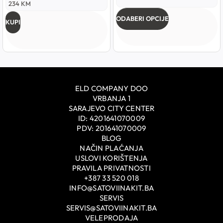
OD ZLATNOG LEPTIRA
234
KM
ODABERI OPCIJE
KUPI
ELD COMPANY DOO
VRBANJA 1
SARAJEVO CITY CENTER
ID: 4201641070009
PDV: 201641070009
BLOG
NAČIN PLAĆANJA
USLOVI KORIŠTENJA
PRAVILA PRIVATNOSTI
+387 33 520 018
INFO@SATOVIINAKIT.BA
SERVIS
SERVIS@SATOVIINAKIT.BA
VELEPRODAJA