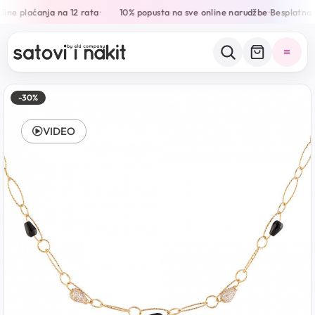
ine plaćanja na 12 rata
10% popusta na sve online narudžbe
Besplatna 
•
•
-30%
VIDEO