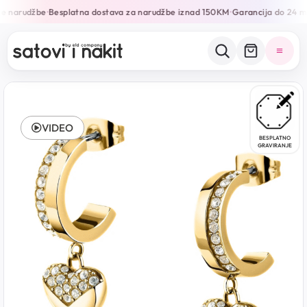
e narudžbe
Besplatna dostava za narudžbe iznad 150KM
Garancija do 24 mj
•
•
VIDEO
BESPLATNO
GRAVIRANJE