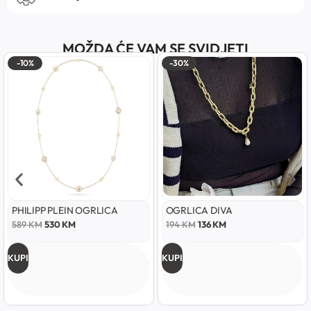
MOŽDA ĆE VAM SE SVIDJETI
-10%
-30%
PHILIPP PLEIN OGRLICA
OGRLICA DIVA
589
KM
530
KM
194
KM
136
KM
KUPI
KUPI