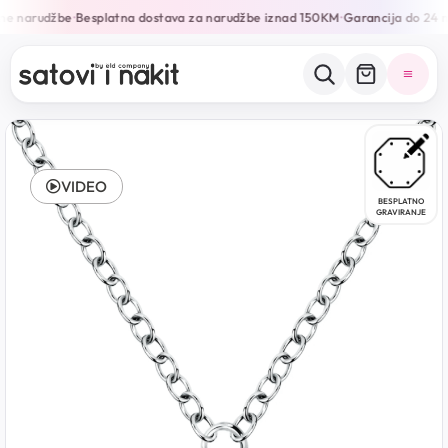
ne narudžbe
Besplatna dostava za narudžbe iznad 150KM
Garancija do 24 m
•
•
VIDEO
BESPLATNO
GRAVIRANJE