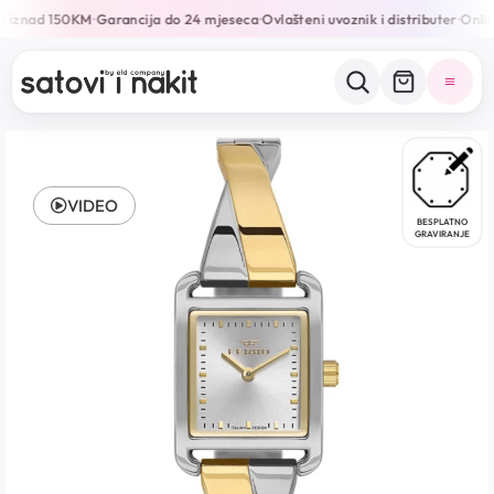
e iznad 150KM
Garancija do 24 mjeseca
Ovlašteni uvoznik i distributer
Online
•
•
•
VIDEO
BESPLATNO
GRAVIRANJE