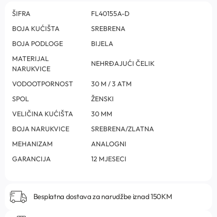
ŠIFRA
FL40155A-D
BOJA KUĆIŠTA
SREBRENA
BOJA PODLOGE
BIJELA
MATERIJAL
NEHRĐAJUĆI ČELIK
NARUKVICE
VODOOTPORNOST
30 M / 3 ATM
SPOL
ŽENSKI
VELIČINA KUĆIŠTA
30 MM
BOJA NARUKVICE
SREBRENA/ZLATNA
MEHANIZAM
ANALOGNI
GARANCIJA
12 MJESECI
Besplatna dostava za narudžbe iznad 150KM