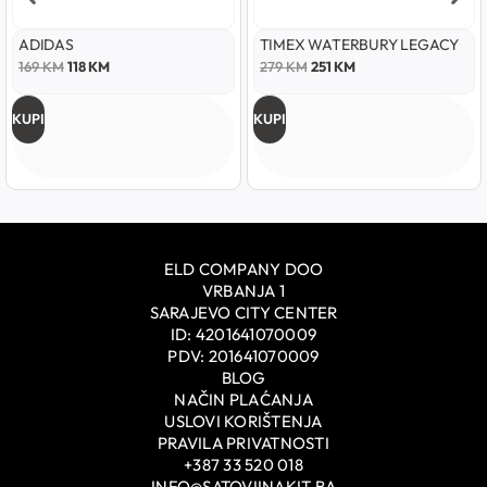
ADIDAS
TIMEX WATERBURY LEGACY
169
KM
118
KM
279
KM
251
KM
KUPI
KUPI
ELD COMPANY DOO
VRBANJA 1
SARAJEVO CITY CENTER
ID: 4201641070009
PDV: 201641070009
BLOG
NAČIN PLAĆANJA
USLOVI KORIŠTENJA
PRAVILA PRIVATNOSTI
+387 33 520 018
INFO@SATOVIINAKIT.BA