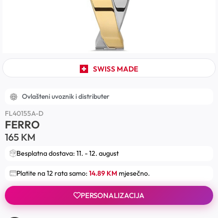
SWISS MADE
Ovlašteni uvoznik i distributer
FL40155A-D
FERRO
165
KM
Besplatna dostava: 11. - 12. august
Platite na 12 rata samo:
14.89 KM
mjesečno.
PERSONALIZACIJA