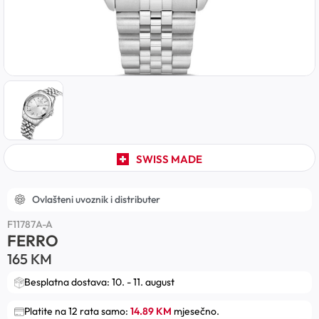
SWISS MADE
Ovlašteni uvoznik i distributer
F11787A-A
FERRO
165
KM
Besplatna dostava: 10. - 11. august
Platite na 12 rata samo:
14.89 KM
mjesečno.