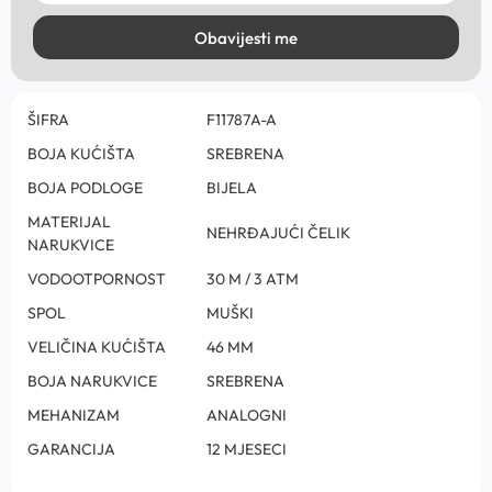
Obavijesti me
ŠIFRA
F11787A-A
BOJA KUĆIŠTA
SREBRENA
BOJA PODLOGE
BIJELA
MATERIJAL
NEHRĐAJUĆI ČELIK
NARUKVICE
VODOOTPORNOST
30 M / 3 ATM
SPOL
MUŠKI
VELIČINA KUĆIŠTA
46 MM
BOJA NARUKVICE
SREBRENA
MEHANIZAM
ANALOGNI
GARANCIJA
12 MJESECI