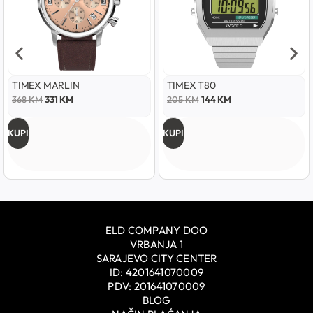
TIMEX MARLIN
TIMEX T80
368
KM
331
KM
205
KM
144
KM
KUPI
KUPI
ELD COMPANY DOO
VRBANJA 1
SARAJEVO CITY CENTER
ID: 4201641070009
PDV: 201641070009
BLOG