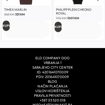
TIMEX MARLIN
PHILIPP PLEIN CHRONO
ROYAL
368
KM
331
KM
1112
KM
1001
KM
KUPI
KUPI
ELD COMPANY DOO
VRBANJA 1
SARAJEVO CITY CENTER
ID: 4201641070009
PDV: 201641070009
BLOG
NAČIN PLAĆANJA
USLOVI KORIŠTENJA
PRAVILA PRIVATNOSTI
+387 33 520 018
INFO@SATOVIINAKIT.BA