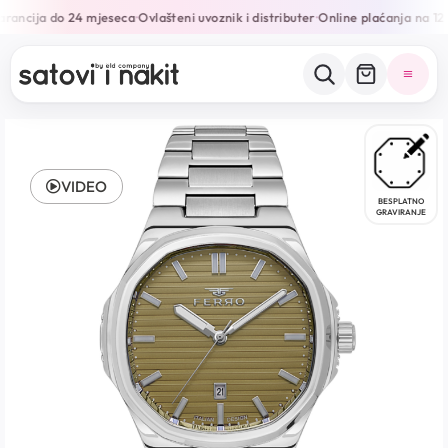
rancija do 24 mjeseca
Ovlašteni uvoznik i distributer
Online plaćanja na 12 
•
•
VIDEO
BESPLATNO
GRAVIRANJE