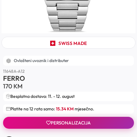
SWISS MADE
Ovlašteni uvoznik i distributer
11648A-A12
FERRO
170
KM
Besplatna dostava: 11. - 12. august
Platite na 12 rata samo:
15.34 KM
mjesečno.
PERSONALIZACIJA