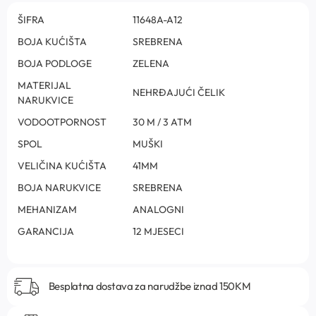
ŠIFRA
11648A-A12
BOJA KUĆIŠTA
SREBRENA
BOJA PODLOGE
ZELENA
MATERIJAL
NEHRĐAJUĆI ČELIK
NARUKVICE
VODOOTPORNOST
30 M / 3 ATM
SPOL
MUŠKI
VELIČINA KUĆIŠTA
41MM
BOJA NARUKVICE
SREBRENA
MEHANIZAM
ANALOGNI
GARANCIJA
12 MJESECI
Besplatna dostava za narudžbe iznad 150KM